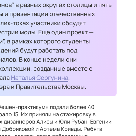
нов” в разных округах столицы и пять
зы и презентации отечественных
блик-токах участники обсудят
стрии моды. Еще один проект —
”, в рамках которого студенты
дений будут работать под
алов. В конце недели они
коллекции, созданные вместе с
зала
Наталья Сергунина
,
эра и Правительства Москвы.
«Фешен-практикум» подали более 40
ало 15. Их приняли на стажировку в
 дизайнеров Алисы и Юли Рубан, Евгении
и Добряковой и Артема Кривды. Ребята