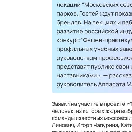
локации “Московских сезо
парков. Гостей ждут пока
брендов. На лекциях и па
развитие российской инду
конкурс “Фешен-практикум
профильных учебных заве
руководством профессион
представят публике свои 
наставниками», — расска
руководитель Аппарата М
Заявки на участие в проекте 
человек, из которых жюри выбр
команды известных московских
Линович, Игоря Чапурина, Кат