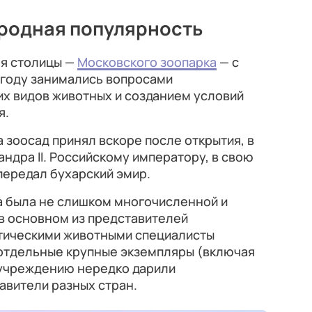
ародная популярность
ея столицы —
Московского зоопарка
— с
 году занимались вопросами
их видов животных и созданием условий
я.
 зоосад принял вскоре после открытия, в
андра II. Российскому императору, в свою
передал бухарский эмир.
а была не слишком многочисленной и
в основном из представителей
отическими животными специалисты
 отдельные крупные экземпляры (включая
) учреждению нередко дарили
авители разных стран.