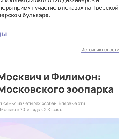
ои коллекции около 120 дизайнеров и
неры примут участие в показах на Тверской
верском бульваре.
ды
Источник новости
Москвич и Филимон:
 Московского зоопарка
т семья из четырех особей. Впервые эти
оскве в 70-х годах XIX века.