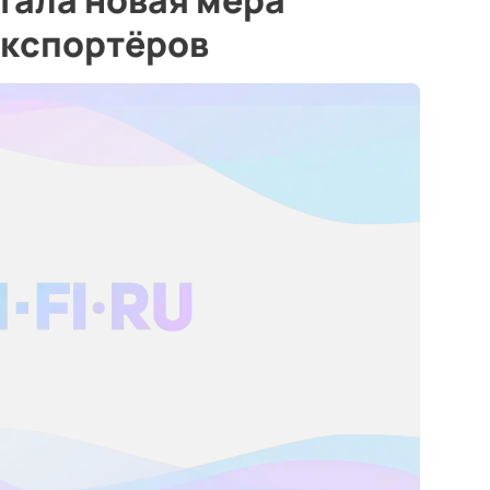
тала новая мера
экспортёров