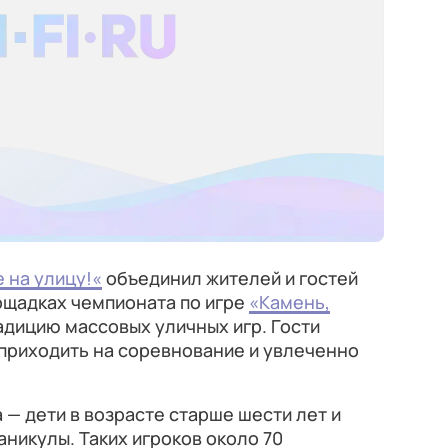
е на улицу!«
объединил жителей и гостей
ощадках чемпионата по игре
«Камень,
адицию массовых уличных игр. Гости
риходить на соревнование и увлеченно
 — дети в возрасте старше шести лет и
аникулы. Таких игроков около 70