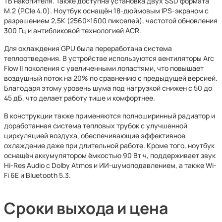
ТБ накопителя. Также доступна установка двух SSD формата
M.2 (PCIe 4.0). Ноутбук оснащён 18-дюймовым IPS-экраном с
разрешением 2,5K (2560×1600 пикселей), частотой обновления
300 Гц и антибликовой технологией ACR.
Для охлаждения GPU была переработана система
теплоотведения. В устройстве используются вентиляторы Arc
Flow II поколения с увеличенными лопастями, что повышает
воздушный поток на 20% по сравнению с предыдущей версией.
Благодаря этому уровень шума под нагрузкой снижен с 50 до
45 дБ, что делает работу тише и комфортнее.
В конструкции также применяются полноширинный радиатор и
доработанная система тепловых трубок с улучшенной
циркуляцией воздуха, обеспечивающие эффективное
охлаждение даже при длительной работе. Кроме того, ноутбук
оснащён аккумулятором ёмкостью 90 Вт·ч, поддерживает звук
Hi-Res Audio с Dolby Atmos и ИИ-шумоподавлением, а также Wi-
Fi 6E и Bluetooth 5.3.
Сроки выхода и цена