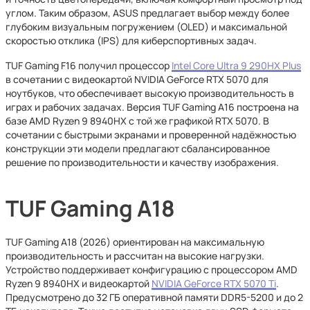
углом. Таким образом, ASUS предлагает выбор между более
глубоким визуальным погружением (OLED) и максимальной
скоростью отклика (IPS) для киберспортивных задач.
TUF Gaming F16 получил процессор
Intel Core Ultra 9 290HX Plus
в сочетании с видеокартой NVIDIA GeForce RTX 5070 для
ноутбуков, что обеспечивает высокую производительность в
играх и рабочих задачах. Версия TUF Gaming A16 построена на
базе AMD Ryzen 9 8940HX с той же графикой RTX 5070. В
сочетании с быстрыми экранами и проверенной надёжностью
конструкции эти модели предлагают сбалансированное
решение по производительности и качеству изображения.
TUF Gaming A18
TUF Gaming A18 (2026) ориентирован на максимальную
производительность и рассчитан на высокие нагрузки.
Устройство поддерживает конфигурацию с процессором AMD
Ryzen 9 8940HX и видеокартой
NVIDIA GeForce RTX 5070 Ti
.
Предусмотрено до 32 ГБ оперативной памяти DDR5-5200 и до 2