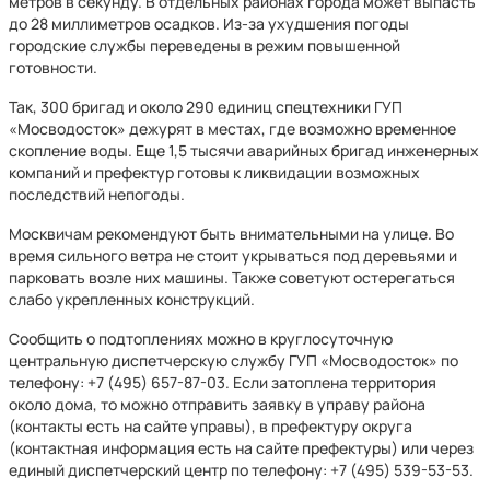
метров в секунду. В отдельных районах города может выпасть
до 28 миллиметров осадков. Из-за ухудшения погоды
городские службы переведены в режим повышенной
готовности.
Так, 300 бригад и около 290 единиц спецтехники ГУП
«Мосводосток» дежурят в местах, где возможно временное
скопление воды. Еще 1,5 тысячи аварийных бригад инженерных
компаний и префектур готовы к ликвидации возможных
последствий непогоды.
Москвичам рекомендуют быть внимательными на улице. Во
время сильного ветра не стоит укрываться под деревьями и
парковать возле них машины. Также советуют остерегаться
слабо укрепленных конструкций.
Сообщить о подтоплениях можно в круглосуточную
центральную диспетчерскую службу ГУП «Мосводосток» по
телефону: +7 (495) 657-87-03. Если затоплена территория
около дома, то можно отправить заявку в управу района
(контакты есть на сайте управы), в префектуру округа
(контактная информация есть на сайте префектуры) или через
единый диспетчерский центр по телефону: +7 (495) 539-53-53.