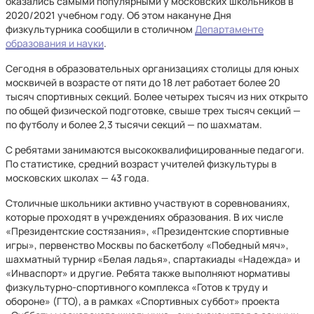
оказались самыми популярными у московских школьников в
2020/2021 учебном году. Об этом накануне Дня
физкультурника сообщили в столичном
Департаменте
образования и науки
.
Сегодня в образовательных организациях столицы для юных
москвичей в возрасте от пяти до 18 лет работает более 20
тысяч спортивных секций. Более четырех тысяч из них открыто
по общей физической подготовке, свыше трех тысяч секций —
по футболу и более 2,3 тысячи секций — по шахматам.
С ребятами занимаются высококвалифицированные педагоги.
По статистике, средний возраст учителей физкультуры в
московских школах — 43 года.
Столичные школьники активно участвуют в соревнованиях,
которые проходят в учреждениях образования. В их числе
«Президентские состязания», «Президентские спортивные
игры», первенство Москвы по баскетболу «Победный мяч»,
шахматный турнир «Белая ладья», спартакиады «Надежда» и
«Инваспорт» и другие. Ребята также выполняют нормативы
физкультурно-спортивного комплекса «Готов к труду и
обороне» (ГТО), а в рамках «Спортивных суббот» проекта