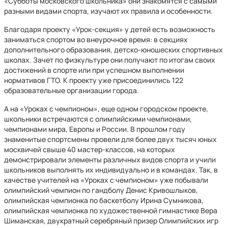
«Субботы московского школьника» они знакомятся с самыми
разными видами спорта, изучают их правила и особенности.
Благодаря проекту «Урок-секция» у детей есть возможность
заниматься спортом во внеурочное время: в секциях
дополнительного образования, детско-юношеских спортивных
школах. Зачет по физкультуре они получают по итогам своих
достижений в спорте или при успешном выполнении
нормативов ГТО. К проекту уже присоединились 122
образовательные организации города.
А на «Уроках с чемпионом», еще одном городском проекте,
школьники встречаются с олимпийскими чемпионами,
чемпионами мира, Европы и России. В прошлом году
знаменитые спортсмены провели для более двух тысяч юных
москвичей свыше 40 мастер-классов, на которых
демонстрировали элементы различных видов спорта и учили
школьников выполнять их индивидуально и в командах. Так, в
качестве учителей на «Уроках с чемпионом» уже побывали
олимпийский чемпион по гандболу Денис Кривошлыков,
олимпийская чемпионка по баскетболу Ирина Сумникова,
олимпийская чемпионка по художественной гимнастике Вера
Шиманская, двукратный серебряный призер Олимпийских игр