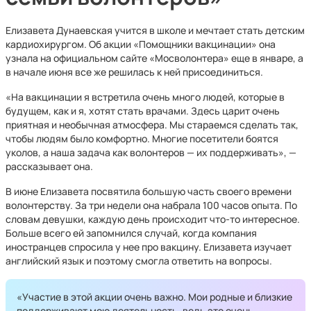
Елизавета Дунаевская учится в школе и мечтает стать детским
кардиохирургом. Об акции «Помощники вакцинации» она
узнала на официальном сайте «Мосволонтера» еще в январе, а
в начале июня все же решилась к ней присоединиться.
«На вакцинации я встретила очень много людей, которые в
будущем, как и я, хотят стать врачами. Здесь царит очень
приятная и необычная атмосфера. Мы стараемся сделать так,
чтобы людям было комфортно. Многие посетители боятся
уколов, а наша задача как волонтеров — их поддерживать», —
рассказывает она.
В июне Елизавета посвятила большую часть своего времени
волонтерству. За три недели она набрала 100 часов опыта. По
словам девушки, каждую день происходит что-то интересное.
Больше всего ей запомнился случай, когда компания
иностранцев спросила у нее про вакцину. Елизавета изучает
английский язык и поэтому смогла ответить на вопросы.
«Участие в этой акции очень важно. Мои родные и близкие
поддерживают мою деятельность, ведь это очень