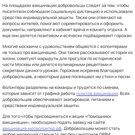
На площадках вакцинации добровольцы следят за тем, чтобы
посетители соблюдали социальную дистанцию и использовали
средства индивидуальной защиты. Также они отвечают на
вопросы жителей, помогают сориентироваться и оформить
документы, направляют в кабинет врача и комнату отдыха. А
еще они делятся позитивом и всячески подбадривают горожан.
Многие москвичи с удовольствием общаются с волонтерами
не только про вакцинацию. Они также рассказывают истории из
жизни, советуют маршруты для прогулок по исторической
части Москвы или делятся кулинарными рецептами и
секретами дачного урожая. Горожане искренне благодарят
добровольцев, а некоторые даже посвящают им стихи и песни.
Волонтеры разделены на команды и трудятся по сменам,
которые зависят от графика работы
пунктов вакцинации
. Всех
добровольцев обеспечивают экипировкой, питанием и
средствами индивидуальной защиты.
Для того чтобы присоединиться к акции «Помощники
вакцинации», необходимо подать заявку на сайте
вакцинация.мосволонтер.рф
. Добровольцем может стать
любой желающий старше 14 лет без симптомов ОРВИ.