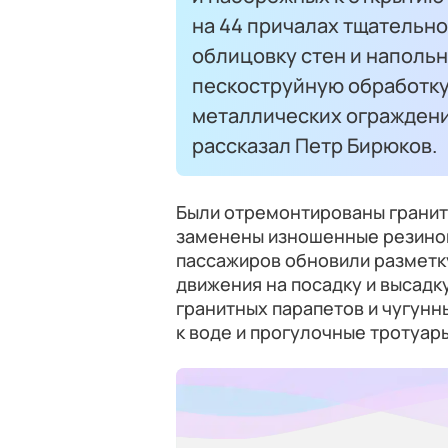
на 44 причалах тщательн
облицовку стен и наполь
пескоструйную обработку
металлических ограждени
рассказал Петр Бирюков.
Были отремонтированы гранит
заменены изношенные резинов
пассажиров обновили разметк
движения на посадку и высадк
гранитных парапетов и чугунн
к воде и прогулочные тротуар