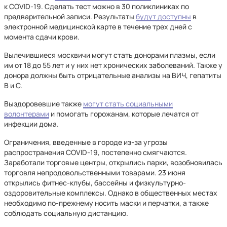
к COVID-19. Сделать тест можно в 30 поликлиниках по
предварительной записи. Результаты
будут доступны
в
электронной медицинской карте в течение трех дней с
момента сдачи крови.
Вылечившиеся москвичи могут стать донорами плазмы, если
им от 18 до 55 лет и у них нет хронических заболеваний. Также у
донора должны быть отрицательные анализы на ВИЧ, гепатиты
В и С.
Выздоровевшие также
могут стать социальными
волонтерами
и помогать горожанам, которые лечатся от
инфекции дома.
Ограничения, введенные в городе из-за угрозы
распространения COVID-19, постепенно смягчаются.
Заработали торговые центры, открылись парки, возобновилась
торговля непродовольственными товарами. 23 июня
открылись фитнес-клубы, бассейны и физкультурно-
оздоровительные комплексы. Однако в общественных местах
необходимо по-прежнему носить маски и перчатки, а также
соблюдать социальную дистанцию.