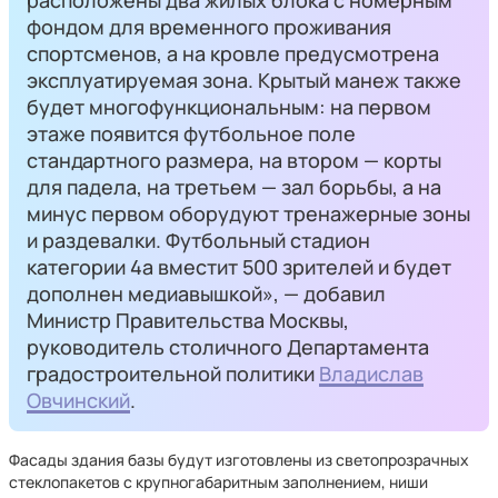
расположены два жилых блока с номерным
фондом для временного проживания
спортсменов, а на кровле предусмотрена
эксплуатируемая зона. Крытый манеж также
будет многофункциональным: на первом
этаже появится футбольное поле
стандартного размера, на втором — корты
для падела, на третьем — зал борьбы, а на
минус первом оборудуют тренажерные зоны
и раздевалки. Футбольный стадион
категории 4а вместит 500 зрителей и будет
дополнен медиавышкой», — добавил
Министр Правительства Москвы,
руководитель столичного Департамента
градостроительной политики
Владислав
Овчинский
.
Фасады здания базы будут изготовлены из светопрозрачных
стеклопакетов с крупногабаритным заполнением, ниши