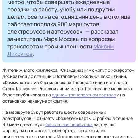
метро, чтобы совершать ежедневные
поездки на работу, учебу или по другим
делам. Всего на сегодняшний день в столице
работает порядка 900 маршрутов
электробусов и автобусов», — рассказал
заместитель Мэра Москвы по вопросам
транспорта и промышленности
Максим
Ликсутов
.
Жители жилого комплекса «Скандинавия» смогут с комфортом
добираться до станций «Потапово» Сокольнической линии,
«Коммунарка» и «Корниловская» Троицкой линии и «Теплый
Стан» Калужско-Рижской линии метро. Расписание маршрута
будет опубликовано на
едином транспортном портале
и на
остановках накануне открытия.
На маршруте будут работать шесть современных
электробусов. По билету «Кошелек» карты «Тройка» в течение
90 минут действует
бесплатная пересадка
на другие
маршруты наземного транспорта, а также скидка
при пересадке на метро и Московские центральные диаметры.