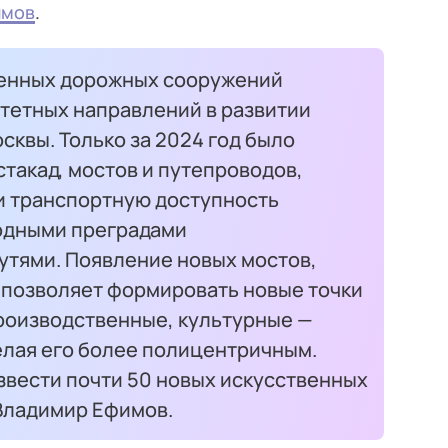
имов
.
венных дорожных сооружений
итетных направлений в развитии
сквы. Только за 2024 год было
стакад, мостов и путепроводов,
и транспортную доступность
одными преградами
тями. Появление новых мостов,
 позволяет формировать новые точки
роизводственные, культурные —
делая его более полицентричным.
звести почти 50 новых искусственных
Владимир Ефимов.