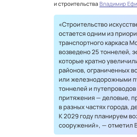
и строительства
Владимир Еф
«Строительство искусст
остается одним из приор
транспортного каркаса Мо
возведено 25 тоннелей, э
которые кратно увеличил
районов, ограниченных в
или железнодорожными пу
тоннелей и путепроводов
притяжения — деловые, п
в разных частях города, 
К 2029 году планируем во
сооружений», — отметил 