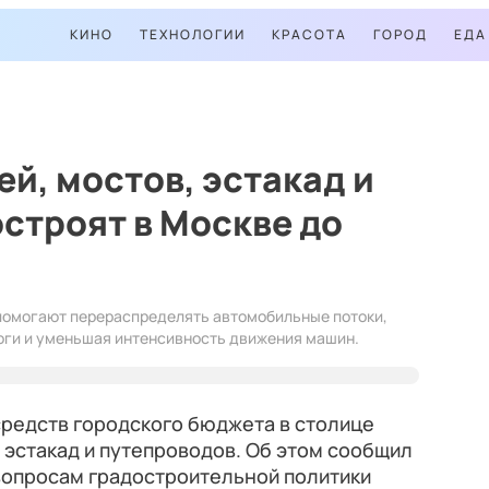
КИНО
ТЕХНОЛОГИИ
КРАСОТА
ГОРОД
ЕДА
ей, мостов, эстакад и
строят в Москве до
омогают перераспределять автомобильные потоки,
оги и уменьшая интенсивность движения машин.
 средств городского бюджета в столице
, эстакад и путепроводов. Об этом сообщил
вопросам градостроительной политики