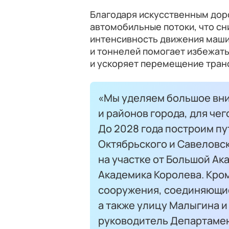
Благодаря искусственным до
автомобильные потоки, что сн
интенсивность движения маши
и тоннелей помогает избежать
и ускоряет перемещение тран
«Мы уделяем большое вни
и районов города, для че
До 2028 года построим п
Октябрьского и Савеловс
на участке от Большой А
Академика Королева. Кро
сооружения, соединяющие
а также улицу Малыгина и
руководитель Департамен