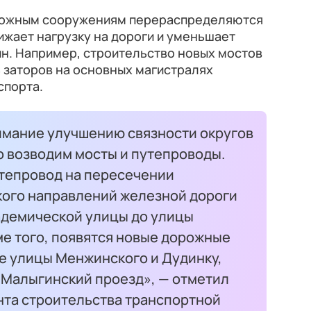
рожным сооружениям перераспределяются
ижает нагрузку на дороги и уменьшает
н. Например, строительство новых мостов
 заторов на основных магистралях
спорта.
мание улучшению связности округов
го возводим мосты и путепроводы.
утепровод на пересечении
кого направлений железной дороги
кадемической улицы до улицы
ме того, появятся новые дорожные
 улицы Менжинского и Дудинку,
 Малыгинский проезд», — отметил
та строительства транспортной