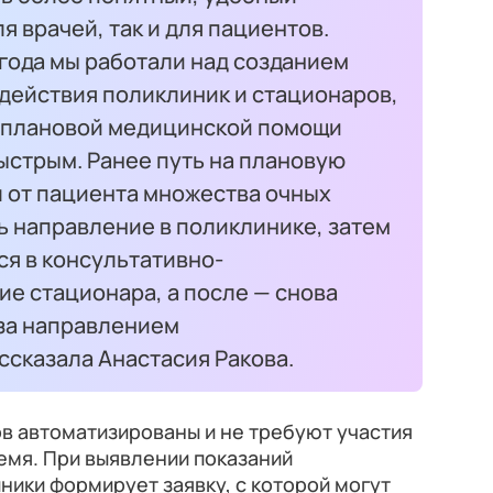
я врачей, так и для пациентов.
 года мы работали над созданием
действия поликлиник и стационаров,
 плановой медицинской помощи
ыстрым. Ранее путь на плановую
 от пациента множества очных
ь направление в поликлинике, затем
ся в консультативно-
е стационара, а после — снова
 за направлением
ссказала Анастасия Ракова.
в автоматизированы и не требуют участия
ремя. При выявлении показаний
ники формирует заявку, с которой могут