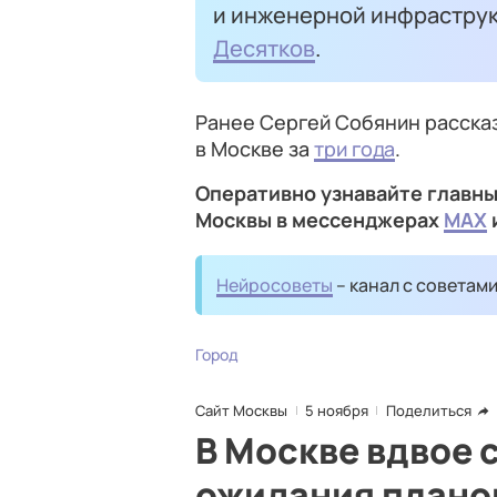
и инженерной инфрастру
Десятков
.
Ранее Сергей Собянин рассказ
в Москве за
три года
.
Оперативно узнавайте главны
Москвы в мессенджерах
MAX
Нейросоветы
– канал с советам
Город
Сайт Москвы
5 ноября
Поделиться
В Москве вдвое 
ожидания плано