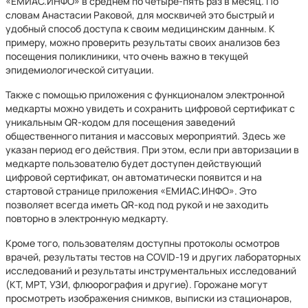
«ЕМИАС.ИНФО» в среднем по четыре-пять раз в месяц. По
словам Анастасии Раковой, для москвичей это быстрый и
удобный способ доступа к своим медицинским данным. К
примеру, можно проверить результаты своих анализов без
посещения поликлиники, что очень важно в текущей
эпидемиологической ситуации.
Также с помощью приложения с функционалом электронной
медкарты можно увидеть и сохранить цифровой сертификат с
уникальным QR-кодом для посещения заведений
общественного питания и массовых мероприятий. Здесь же
указан период его действия. При этом, если при авторизации в
медкарте пользователю будет доступен действующий
цифровой сертификат, он автоматически появится и на
стартовой странице приложения «ЕМИАС.ИНФО». Это
позволяет всегда иметь QR-код под рукой и не заходить
повторно в электронную медкарту.
Кроме того, пользователям доступны протоколы осмотров
врачей, результаты тестов на COVID-19 и других лабораторных
исследований и результаты инструментальных исследований
(КТ, МРТ, УЗИ, флюорография и другие). Горожане могут
просмотреть изображения снимков, выписки из стационаров,