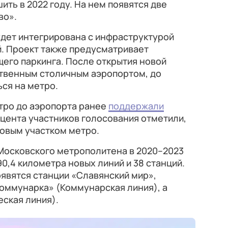
ть в 2022 году. На нем появятся две
во».
удет интегрирована с инфраструктурой
й. Проект также предусматривает
его паркинга. После открытия новой
ственным столичным аэропортом, до
ся на метро.
тро до аэропорта ранее
поддержали
роцента участников голосования отметили,
новым участком метро.
 Московского метрополитена в 2020–2023
0,4 километра новых линий и 38 станций.
явятся станции «Славянский мир»,
оммунарка» (Коммунарская линия), а
ская линия).