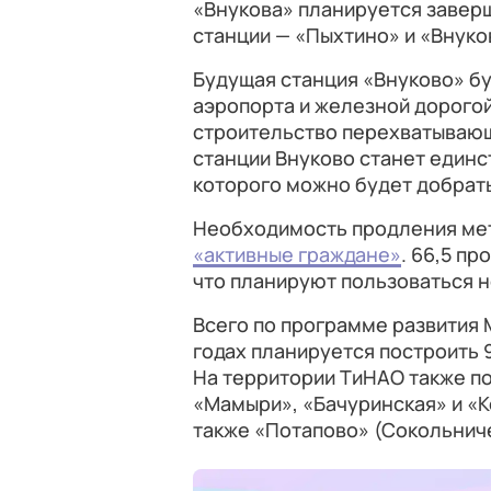
«Внукова» планируется заверши
станции — «Пыхтино» и «Внуко
Будущая станция «Внуково» б
аэропорта и железной дорого
строительство перехватывающ
станции Внуково станет един
которого можно будет добрать
Необходимость продления ме
«активные граждане»
. 66,5 п
что планируют пользоваться 
Всего по программе развития
годах планируется построить 9
На территории ТиНАО также по
«Мамыри», «Бачуринская» и «К
также «Потапово» (Сокольниче