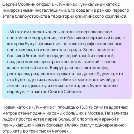
Сергей Собянин открыл в «Лужниках» уникальный каток с
иммерсивными инсталляциями. Его создали в рамках первого
этапа благоустройства территории олимпийского комплекса.
«Мы хотим сделать здесь не только первоклассное
спортивное сооружение, но и большой спортивный парк, в
котором будут заниматься не только профессиональные
спортсмены, но и все жители города. Здесь на месте
большой бетонной площади, серой такой и неуютной,
создано водное пространство летом, а зимой — очень
качественный каток. Вокруг располагаются кафе,
рестораны, раздевалки, прокат и так далее. Я думаю, что
это будет одно из самых любимых мест москвичей для
зимнего отдыха, ну и летом также здесь будет немало
народу», — отметил Сергей Собянин.
Новый каток в «Лужниках» площадью 16,5 тысячи квадратных
метров станет одним из самых больших в Москве. На залитом
льдом пространстве перед Большой спортивной ареной и
примыкающих к нему боковых аллеях смогут одновременно
отдыхать до трех тысяч человек.