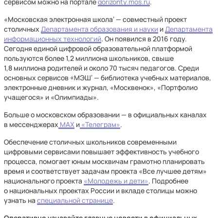
сервисом можно на портале
gorizonty.mos.ru
.
«Московская электронная школа‘ — совместный проект
столичных
Департамента образования и науки
и
Департамента
информационных технологий
. Он появился в 2016 году.
Сегодня единой цифровой образовательной платформой
пользуются более 1,2 миллиона школьников, свыше
1,8 миллиона родителей и около 70 тысяч педагогов. Среди
основных сервисов «МЭШ‘ — библиотека учебных материалов,
электронные дневник и журнал, «Москвенок», «Портфолио
учащегося» и «Олимпиады».
Больше о московском образовании — в официальных каналах
в мессенджерах
МАХ
и
«Телеграм»
.
Обеспечение столичных школьников современными
цифровыми сервисами повышает эффективность учебного
процесса, помогает юным москвичам грамотно планировать
время и соответствует задачам проекта «Все лучшее детям»
национального проекта
«Молодежь и дети»
. Подробнее
о национальных проектах России и вкладе столицы можно
узнать на
специальной странице
.
Оперативно узнавайте главные новости в официальных