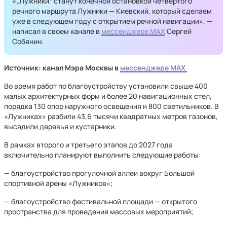
«„Лужники“ станут конечной остановкой четвертого
речного маршрута Лужники — Киевский, который сделаем
уже в следующем году с открытием речной навигации», —
написал в своем канале в
мессенджере MAX
Сергей
Собянин.
Источник: канал Мэра Москвы в
мессенджере MAX
Во время работ по благоустройству установили свыше 400
малых архитектурных форм и более 20 навигационных стел,
порядка 130 опор наружного освещения и 800 светильников. В
«Лужниках» разбили 43,6 тысячи квадратных метров газонов,
высадили деревья и кустарники.
В рамках второго и третьего этапов до 2027 года
включительно планируют выполнить следующие работы:
— благоустройство прогулочной аллеи вокруг Большой
спортивной арены «Лужников»;
— благоустройство фестивальной площади — открытого
пространства для проведения массовых мероприятий;