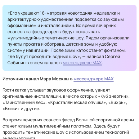
«Его украшают 16-метровая новогодняя медиаелка и
архитектурно-художественная подсветка со звуковым
оформлением и инсталляциями. Во время вечерних
сеансов на фасаде арены будут показывать
мультимедийные тематические шоу. Рядом организовали
пункты проката и обогрева, детские зоны и удобную
систему навигации. После зимы каток станет фонтаном,
где будут проходить водные шоу», — написал Сергей
Собянин в своем канале в
мессенджере MAX
.
Источник: канал Мэра Москвы в
мессенджере MAX
Гости катка услышат звуковое оформление, увидят
оригинальные инсталляции, в числе которых «Куб энергии»,
«Таинственный лес», «Кристаллическая опушка», «Вихрь»,
«Блики» и другие.
Во время вечерних сеансов фасад Большой спортивной арены
станет живым мультимедийным полотном. Здесь будут
проходить тематические шоу с использованием технологий
видеомэппинга.