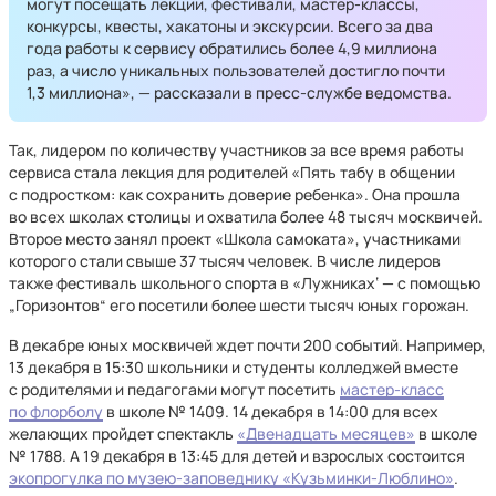
могут посещать лекции, фестивали, мастер-классы,
конкурсы, квесты, хакатоны и экскурсии. Всего за два
года работы к сервису обратились более 4,9 миллиона
раз, а число уникальных пользователей достигло почти
1,3 миллиона», — рассказали в пресс-службе ведомства.
Так, лидером по количеству участников за все время работы
сервиса стала лекция для родителей «Пять табу в общении
с подростком: как сохранить доверие ребенка». Она прошла
во всех школах столицы и охватила более 48 тысяч москвичей.
Второе место занял проект «Школа самоката», участниками
которого стали свыше 37 тысяч человек. В числе лидеров
также фестиваль школьного спорта в «Лужниках‘ — с помощью
„Горизонтов“ его посетили более шести тысяч юных горожан.
В декабре юных москвичей ждет почти 200 событий. Например,
13 декабря в 15:30 школьники и студенты колледжей вместе
с родителями и педагогами могут посетить
мастер-класс
по флорболу
в школе № 1409. 14 декабря в 14:00 для всех
желающих пройдет спектакль
«Двенадцать месяцев»
в школе
№ 1788. А 19 декабря в 13:45 для детей и взрослых состоится
экопрогулка по музею-заповеднику «Кузьминки-Люблино»
.