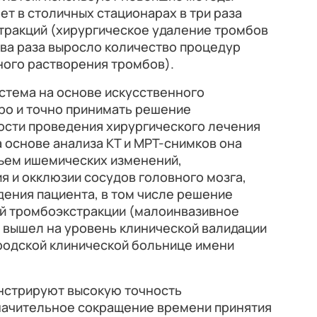
ет в столичных стационарах в три раза
тракций (хирургическое удаление тромбов
два раза выросло количество процедур
ого растворения тромбов).
стема на основе искусственного
ро и точно принимать решение
ости проведения хирургического лечения
 основе анализа КТ и МРТ-снимков она
ъем ишемических изменений,
 и окклюзии сосудов головного мозга,
едения пациента, в том числе решение
й тромбоэкстракции (малоинвазивное
 вышел на уровень клинической валидации
ородской клинической больнице имени
нстрируют высокую точность
значительное сокращение времени принятия