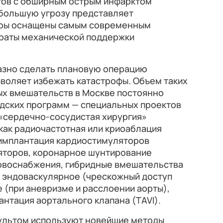
тов с обширным острым инфарктом
 большую угрозу представляет
нтры оснащены самым современным
раты механической поддержки
азно сделать плановую операцию
озволяет избежать катастрофы. Объем таких
х вмешательств в Москве постоянно
одских программ — специальных проектов
 «сердечно-сосудистая хирургия»
как радиочастотная или криоаблация
 имплантация кардиостимуляторов
яторов, коронарное шунтирование
ровоснабжения, гибридные вмешательства
и эндоваскулярное (чрескожный доступ
 (при аневризме и расслоении аорты),
антация аортального клапана (TAVI).
сультом используют новейшие методы