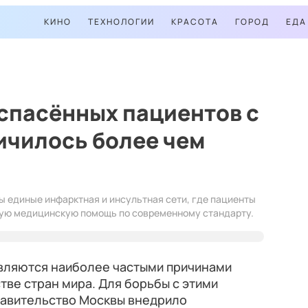
КИНО
ТЕХНОЛОГИИ
КРАСОТА
ГОРОД
ЕДА
спасённых пациентов с
ичилось более чем
ы единые инфарктная и инсультная сети, где пациенты
ую медицинскую помощь по современному стандарту.
являются наиболее частыми причинами
ве стран мира. Для борьбы с этими
равительство Москвы внедрило