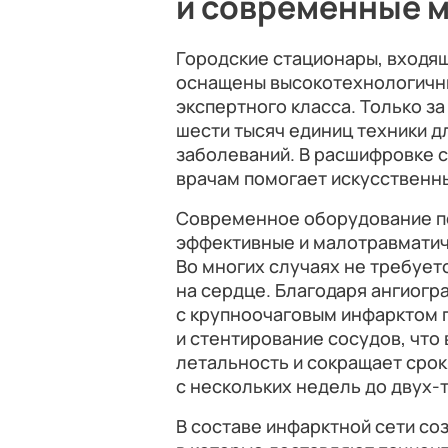
и современные 
Городские стационары, входящ
оснащены высокотехнологичн
экспертного класса. Только з
шести тысяч единиц техники д
заболеваний. В расшифровке с
врачам помогает искусственны
Современное оборудование п
эффективные и малотравматич
Во многих случаях не требует
на сердце. Благодаря ангиог
с крупноочаговым инфарктом 
и стентирование сосудов, что
летальность и сокращает сро
с нескольких недель до двух-
В составе инфарктной сети с