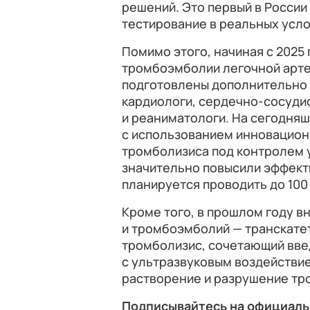
решений. Это первый в Росси
тестирование в реальных усло
Помимо этого, начиная с 2025
тромбоэмболии легочной артер
подготовлены дополнительно
кардиологи, сердечно-сосудис
и реаниматологи. На сегодня
с использованием инновацион
тромболизиса под контролем 
значительно повысили эффект
планируется проводить до 100 
Кроме того, в прошлом году 
и тромбоэмболий — транскате
тромболизис, сочетающий вве
с ультразвуковым воздействи
растворение и разрушение тр
Подписывайтесь на официаль