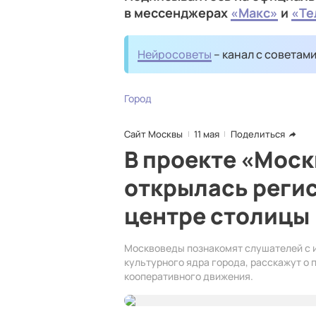
в мессенджерах
«Макс»
и
«Те
Нейросоветы
– канал с советам
Город
Сайт Москвы
11 мая
Поделиться
В проекте «Моск
открылась регис
центре столицы
Москвоведы познакомят слушателей с 
культурного ядра города, расскажут о 
кооперативного движения.