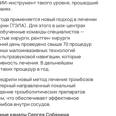
и ИИ-инструмент такого уровня, прошедший
виях.
 года применяется новый подход в лечении
ии (ТЭЛА). Для этого в шок-центрах
 обученные команды специалистов —
тые хирурги, рентген-хирурги
шний день проведено свыше 70 процедур
ных малоинвазивных технологий
ультразвуковой навигации, которые
ивность лечения. В дальнейшем
таких процедур в год.
внедрили новый метод лечения тромбозов
терный направленный локальный
дение тромболитических препаратов
ем, что обеспечивает эффективное
омбов внутри сосудов.
ные каналы Сергея Собянина