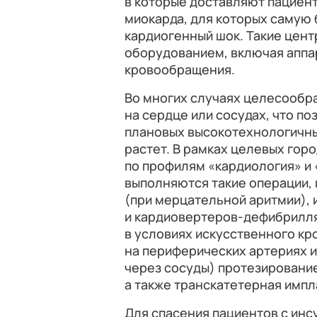
в которые доставляют пациен
миокарда, для которых самую
кардиогенный шок. Такие це
оборудованием, включая аппа
кровообращения.
Во многих случаях целесообр
на сердце или сосудах, что п
плановых высокотехнологичны
растет. В рамках целевых гор
по профилям «кардиология» и
выполняются такие операции, 
(при мерцательной аритмии),
и кардиовертеров-дефибрилл
в условиях искусственного к
на периферических артериях 
через сосуды) протезирование
а также транскатетерная импл
Для спасения пациентов с ин