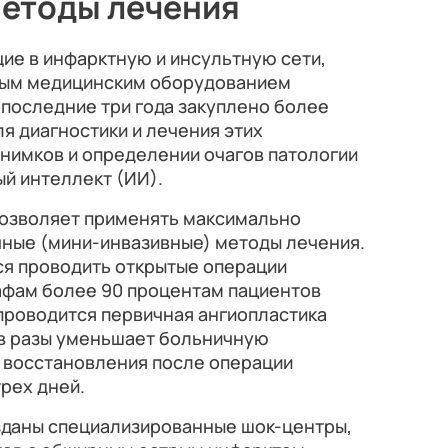
методы лечения
ие в инфарктную и инсультную сети,
ым медицинским оборудованием
а последние три года закуплено более
ля диагностики и лечения этих
нимков и определении очагов патологии
й интеллект (ИИ).
озволяет применять максимально
ные (мини-инвазивные) методы лечения.
ся проводить открытые операции
рафам более 90 процентам пациентов
проводится первичная ангиопластика
 в разы уменьшает больничную
к восстановления после операции
трех дней.
озданы специализированные шок-центры,