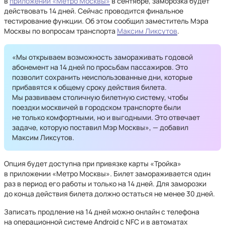
в
приложении «Метро Москвы»
в сентябре, заморозка будет
действовать 14 дней. Сейчас проводится финальное
тестирование функции. Об этом сообщил заместитель Мэра
Москвы по вопросам транспорта
Максим Ликсутов
.
«Мы открываем возможность замораживать годовой
абонемент на 14 дней по просьбам пассажиров. Это
позволит сохранить неиспользованные дни, которые
прибавятся к общему сроку действия билета.
Мы развиваем столичную билетную систему, чтобы
поездки москвичей в городском транспорте были
не только комфортными, но и выгодными. Это отвечает
задаче, которую поставил Мэр Москвы», — добавил
Максим Ликсутов.
Опция будет доступна при привязке карты «Тройка»
в приложении «Метро Москвы». Билет замораживается один
раз в период его работы и только на 14 дней. Для заморозки
до конца действия билета должно остаться не менее 30 дней.
Записать продление на 14 дней можно онлайн с телефона
на операционной системе Android c NFC и в автоматах