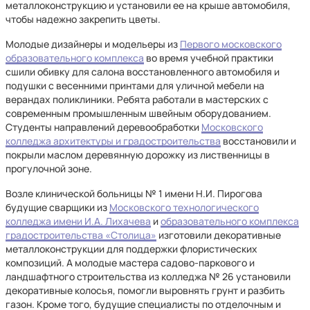
металлоконструкцию и установили ее на крыше автомобиля,
чтобы надежно закрепить цветы.
Молодые дизайнеры и модельеры из
Первого московского
образовательного комплекса
во время учебной практики
сшили обивку для салона восстановленного автомобиля и
подушки с весенними принтами для уличной мебели на
верандах поликлиники. Ребята работали в мастерских с
современным промышленным швейным оборудованием.
Студенты направлений деревообработки
Московского
колледжа архитектуры и градостроительства
восстановили и
покрыли маслом деревянную дорожку из лиственницы в
прогулочной зоне.
Возле клинической больницы № 1 имени Н.И. Пирогова
будущие сварщики из
Московского технологического
колледжа имени И.А. Лихачева
и
образовательного комплекса
градостроительства «Столица»
изготовили декоративные
металлоконструкции для поддержки флористических
композиций. А молодые мастера садово-паркового и
ландшафтного строительства из колледжа № 26 установили
декоративные колосья, помогли выровнять грунт и разбить
газон. Кроме того, будущие специалисты по отделочным и