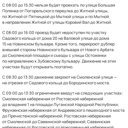
С 08:00 до 15:30 нельзя будет проехать по улице Большая
Полянка от Погорельского переулка до Житной улицы,
по Житной от Пятницкой до Мытной улицы и по Мытной
в направлении Житной от улицы Коровий Вал до Житной.
С 08:00 до 16:00 проезд будет недоступен по участку
Садового кольца от дома 20 на Валовой улице до дома
15 на Новинском бульваре. Кроме того, перекроют дублер
внешней стороны Новинского бульвара от Нового Арбата
до Смоленской площади и съезды с улицы Остоженки
по направлению к Зубовскому бульвару. Движение на этих
участках будут открывать поэтапно.
С 08:30 до 13:30 движение закроют на Смоленской улице —
на отрезке от Садового кольца до Бородинского моста.
С 09:00 до 13:30 ограничения введут на следующих участках:
Смоленская набережная от Ростовской набережной
до владения 1 на площади Луганской Народной Республики;
Фрунзенская набережная от Андреевского пешеходного моста
до Пречистенской набережной; Ростовская набережная
от Смоленской до Саввинской набережной; Саввинская
набережная от Ростовской до Новодевичьей набережной;