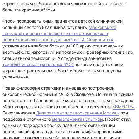
строительным работам покрыли яркой краской арт-объект —
большие красные яблоки.
Чтобы порадовать юных пациентов детской клинической
больницы святого Владимира, студенты
Московского
государственного образовательного комплекса и
политехнического колледжа имени П.А. Овчинникова
установили на заборе больницы 100 ярких стационарных
вертушек. Их изготовили на токарных и фрезерных станках по
специальной технологии. А студенты-дизайнеры из
технологического колледжа № 21
помогли создать яркий
мурал на строительном заборе рядом с новым корпусом
учреждения.
Новая философия отражена и в недавно построенной
онкологической больнице № 62 в Сколкове. До начала приема
пациентов — с 17 апреля по 17 мая этого года — там проходила
Международная выставка современного искусства
«ВМЕСТЕ»
.
Ее организовал
Департамент здравоохранения Москвы
при
поддержке столичного
Департамента культуры
. Проект стал
одним из подходов к поиску правильной организации
исцеляющей среды, где наравне с квалифицированными
врачами, современным оборудованием и технологиями