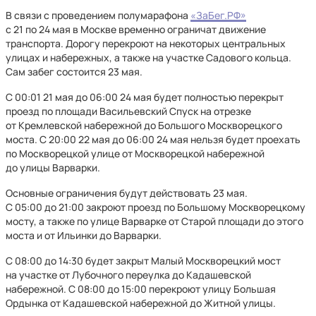
В связи с проведением полумарафона
«ЗаБег.РФ»
с 21 по 24 мая в Москве временно ограничат движение
транспорта. Дорогу перекроют на некоторых центральных
улицах и набережных, а также на участке Садового кольца.
Сам забег состоится 23 мая.
С 00:01 21 мая до 06:00 24 мая будет полностью перекрыт
проезд по площади Васильевский Спуск на отрезке
от Кремлевской набережной до Большого Москворецкого
моста. С 20:00 22 мая до 06:00 24 мая нельзя будет проехать
по Москворецкой улице от Москворецкой набережной
до улицы Варварки.
Основные ограничения будут действовать 23 мая.
С 05:00 до 21:00 закроют проезд по Большому Москворецкому
мосту, а также по улице Варварке от Старой площади до этого
моста и от Ильинки до Варварки.
С 08:00 до 14:30 будет закрыт Малый Москворецкий мост
на участке от Лубочного переулка до Кадашевской
набережной. С 08:00 до 15:00 перекроют улицу Большая
Ордынка от Кадашевской набережной до Житной улицы.