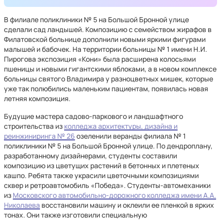
В филиале поликлиники № 5 на Большой Бронной улице
сделали сад ландышей. Композицию с семейством жирафов в
Филатовской больнице дополнили новыми яркими фигурами
малышей и бабочек. На территории больницы № 1 имени Н.И.
Пирогова экспозиция «Кони» была расширена колосьями
пшеницы и новыми гигантскими яблоками, а в новом комплексе
больницы святого Владимира у разноцветных мишек, которые
уже так полюбились маленьким пациентам, появилась новая
летняя композиция.
Будущие мастера садово-паркового и ландшафтного
строительства из
колледжа архитектуры, дизайна и
реинжиниринга № 26
озеленили веранды филиала № 1
поликлиники № 5 на Большой Бронной улице. По дендроплану,
разработанному дизайнерами, студенты составили
композицию из цветущих растений в бетонных и плетеных
кашпо. Ребята также украсили цветочными композициями
сквер и ретроавтомобиль «Победа». Студенты-автомеханики
из
Московского автомобильно-дорожного колледжа имени А.А.
Николаева
восстановили машину и оклеили ее пленкой в ярких
тонах. Они также изготовили специальную