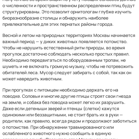
о численности и пространственном распределении птиц будут
структурированы. Это позволит орнитологам глубже изучить
биоразнообразие столицы и обнаружить наиболее
привлекательные для этих пернатых районы города.
Весной и летом на природных территориях Москвы начинается
важный период — у диких животных появляется потомство.
Чтобы не нарушить естественный ритм природы, во время
прогулок достаточно соблюдать несколько простых правил.
Необходимо передвигаться по оборудованным тропам, не
шуметь и не включать громкую музыку, чтобы не потревожить
обитателей леса. Мусор следует забирать с собой, так как он
может навредить животным.
При прогулках с питомцем необходимо держать его на
поводке. Соловьи и многие другие птицы строят свои гнезда
на земле, и собака без поводка может легко их разрушить.
Даже если детеныши зверей и птенцы (слетки) кажутся
одинокими или беззащитными, не стоит брать их в руки —
родители, как правило, всегда рядом и продолжают заботиться
о потомстве. При обнаружении травмированного или
ослабленного животного нужно сообщить в единую