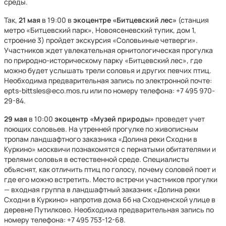
среды.
Так,
21 мая
в 19:00 в
экоцентре «Битцевский лес»
(станция
метро «Битцевский парк», Новоясеневский тупик, дом 1,
строение 3) пройдет экскурсия «Соловьиные четверги».
Участников ждет увлекательная орнитологическая прогулка
по природно-историческому парку «Битцевский лес», где
можно будет услышать трели соловья и других певчих птиц.
Необходима предварительная запись по электронной почте:
epts-bittsles@eco.mos.ru или по номеру телефона: +7 495 970-
29-84.
29 мая
в 10:00
экоцентр «Музей природы»
проведет учет
поющих соловьев. На утренней прогулке по живописным
тропам ландшафтного заказника «Долина реки Сходни в
Куркино» москвичи познакомятся с пернатыми обитателями и
трелями соловья в естественной среде. Специалисты
объяснят, как отличить птиц по голосу, почему соловей поет и
где его можно встретить. Место встречи участников прогулки
— входная группа в ландшафтный заказник «Долина реки
Сходни в Куркино» напротив дома 6б на Сходненской улице в
деревне Путилково. Необходима предварительная запись по
номеру телефона: +7 495 753-12-68.