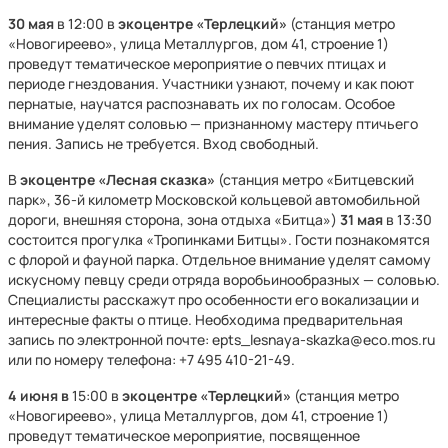
30 мая
в 12:00 в
экоцентре «Терлецкий»
(станция метро
«Новогиреево», улица Металлургов, дом 41, строение 1)
проведут тематическое мероприятие о певчих птицах и
периоде гнездования. Участники узнают, почему и как поют
пернатые, научатся распознавать их по голосам. Особое
внимание уделят соловью — признанному мастеру птичьего
пения. Запись не требуется. Вход свободный.
В
экоцентре «Лесная сказка»
(станция метро «Битцевский
парк», 36-й километр Московской кольцевой автомобильной
дороги, внешняя сторона, зона отдыха «Битца»)
31 мая
в 13:30
состоится прогулка «Тропинками Битцы». Гости познакомятся
с флорой и фауной парка. Отдельное внимание уделят самому
искусному певцу среди отряда воробьинообразных — соловью.
Специалисты расскажут про особенности его вокализации и
интересные факты о птице. Необходима предварительная
запись по электронной почте: epts_lesnaya-skazka@eco.mos.ru
или по номеру телефона: +7 495 410-21-49.
4 июня в
15:00 в
экоцентре «Терлецкий»
(станция метро
«Новогиреево», улица Металлургов, дом 41, строение 1)
проведут тематическое мероприятие, посвященное