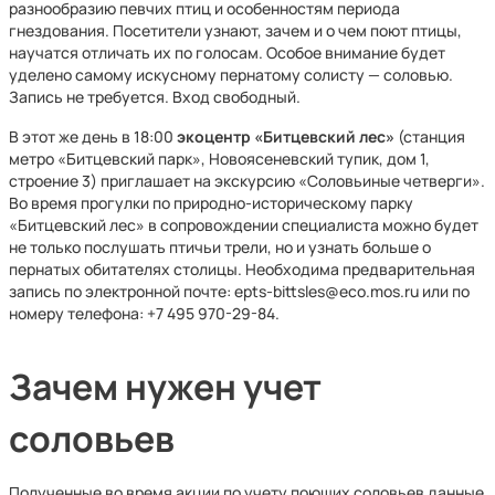
разнообразию певчих птиц и особенностям периода
гнездования. Посетители узнают, зачем и о чем поют птицы,
научатся отличать их по голосам. Особое внимание будет
уделено самому искусному пернатому солисту — соловью.
Запись не требуется. Вход свободный.
В этот же день в 18:00
экоцентр «Битцевский лес»
(станция
метро «Битцевский парк», Новоясеневский тупик, дом 1,
строение 3) приглашает на экскурсию «Соловьиные четверги».
Во время прогулки по природно-историческому парку
«Битцевский лес» в сопровождении специалиста можно будет
не только послушать птичьи трели, но и узнать больше о
пернатых обитателях столицы. Необходима предварительная
запись по электронной почте: epts-bittsles@eco.mos.ru или по
номеру телефона: +7 495 970-29-84.
Зачем нужен учет
соловьев
Полученные во время акции по учету поющих соловьев данные