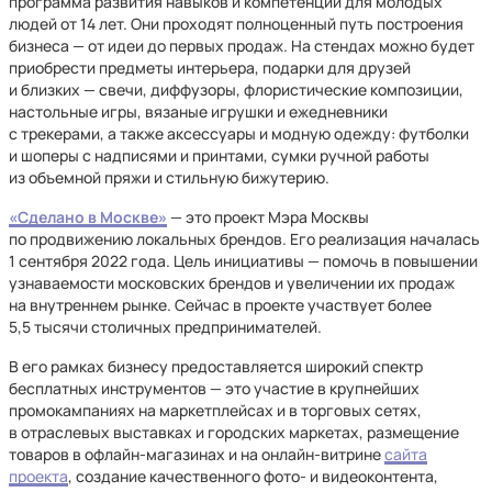
программа развития навыков и компетенций для молодых
людей от 14 лет. Они проходят полноценный путь построения
бизнеса — от идеи до первых продаж. На стендах можно будет
приобрести предметы интерьера, подарки для друзей
и близких — свечи, диффузоры, флористические композиции,
настольные игры, вязаные игрушки и ежедневники
с трекерами, а также аксессуары и модную одежду: футболки
и шоперы с надписями и принтами, сумки ручной работы
из объемной пряжи и стильную бижутерию.
«Сделано в Москве»
— это проект Мэра Москвы
по продвижению локальных брендов. Его реализация началась
1 сентября 2022 года. Цель инициативы — помочь в повышении
узнаваемости московских брендов и увеличении их продаж
на внутреннем рынке. Сейчас в проекте участвует более
5,5 тысячи столичных предпринимателей.
В его рамках бизнесу предоставляется широкий спектр
бесплатных инструментов — это участие в крупнейших
промокампаниях на маркетплейсах и в торговых сетях,
в отраслевых выставках и городских маркетах, размещение
товаров в офлайн-магазинах и на онлайн-витрине
сайта
проекта
, создание качественного фото- и видеоконтента,