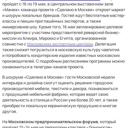
пройдет с 16 по 19 мая, в Центральном выставочном зале
«Манеж» команда проекта «Сделано в Москве» откроет маркет
и шоурум локальных брендов. Гостей ждут бесплатные мастер-
классы и лекции приглашённых экспертов, а также
иммерсивное шоу. Кроме того, 16 мая запланировано деловое
мероприятие с участием представителей реверсной бизнес-
миссии из Алжира, Марокко и Египта, организованное
совместно с
Московским экспортным центром
. Делегация
также сможет погрузиться в московскую культуру чаепития
и попробовать кондитерские изделия известных московских
производителей. С подробным расписанием программы можно
ознакомиться в телеграм-канале проекта.
В шоуруме «Сделано в Москве» гости Московской недели
интерьера и дизайна смогут оценить решения городских
производителей мебели, текстиля и декора, познакомиться
с продукцией мебельной фабрики, которая ведет свою
деятельность в столице и России уже более 20 лет, а также
приобрести локальную керамическую продукцию и многое
другое.
На
Московском предпринимательском форуме
, который
пройдет 21–24 мая на территории кластера «Ломоносов»,