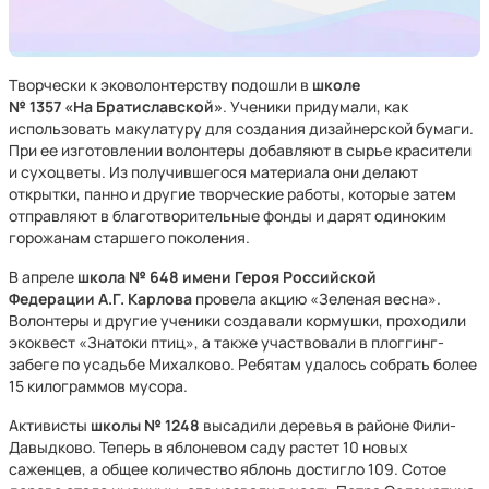
Творчески к эковолонтерству подошли в
школе
№ 1357 «На Братиславской»
. Ученики придумали, как
использовать макулатуру для создания дизайнерской бумаги.
При ее изготовлении волонтеры добавляют в сырье красители
и сухоцветы. Из получившегося материала они делают
открытки, панно и другие творческие работы, которые затем
отправляют в благотворительные фонды и дарят одиноким
горожанам старшего поколения.
В апреле
школа № 648
имени Героя Российской
Федерации А.Г. Карлова
провела акцию «Зеленая весна».
Волонтеры и другие ученики создавали кормушки, проходили
экоквест «Знатоки птиц», а также участвовали в плоггинг-
забеге по усадьбе Михалково. Ребятам удалось собрать более
15 килограммов мусора.
Активисты
школы № 1248
высадили деревья в районе Фили-
Давыдково. Теперь в яблоневом саду растет 10 новых
саженцев, а общее количество яблонь достигло 109. Сотое