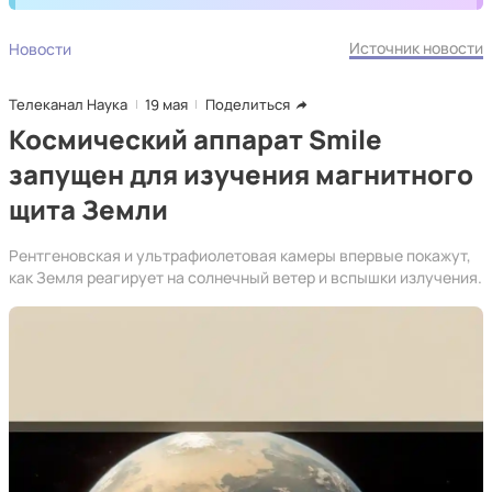
Источник новости
Новости
Телеканал Наука
19 мая
Поделиться
Космический аппарат Smile
запущен для изучения магнитного
щита Земли
Рентгеновская и ультрафиолетовая камеры впервые покажут,
как Земля реагирует на солнечный ветер и вспышки излучения.