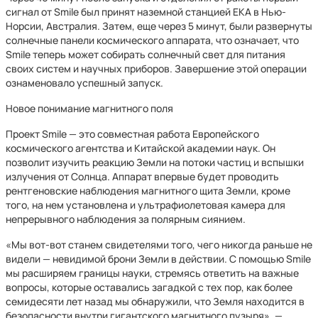
сигнал от Smile был принят наземной станцией ЕКА в Нью-
Норсии, Австралия. Затем, еще через 5 минут, были развернуты
солнечные панели космического аппарата, что означает, что
Smile теперь может собирать солнечный свет для питания
своих систем и научных приборов. Завершение этой операции
ознаменовало успешный запуск.
Новое понимание магнитного поля
Проект Smile — это совместная работа Европейского
космического агентства и Китайской академии наук. Он
позволит изучить реакцию Земли на потоки частиц и вспышки
излучения от Солнца. Аппарат впервые будет проводить
рентгеновские наблюдения магнитного щита Земли, кроме
того, на нем установлена и ультрафиолетовая камера для
непрерывного наблюдения за полярным сиянием.
«Мы вот-вот станем свидетелями того, чего никогда раньше не
видели — невидимой брони Земли в действии. С помощью Smile
мы расширяем границы науки, стремясь ответить на важные
вопросы, которые оставались загадкой с тех пор, как более
семидесяти лет назад мы обнаружили, что Земля находится в
безопасности внутри гигантского магнитного пузыря», —