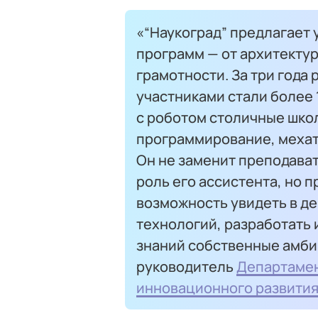
«“Наукоград” предлагает
программ — от архитекту
грамотности. За три года
участниками стали более 
с роботом столичные шко
программирование, мехат
Он не заменит преподава
роль его ассистента, но п
возможность увидеть в д
технологий, разработать 
знаний собственные амби
руководитель
Департамен
инновационного развития