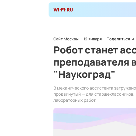
Сайт Москвы
12 января
Поделиться
Робот станет ас
преподавателя в
"Наукоград"
В механического ассистента загружено д
продвинутый — для старшеклассников. 
лабораторных работ.