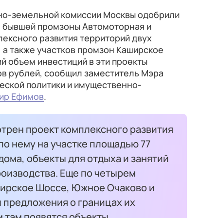
но-земельной комиссии Москвы одобрили
я бывшей промзоны Автомоторная и
лексного развития территорий двух
 а также участков промзон Каширское
й объем инвестиций в эти проекты
ов рублей, сообщил заместитель Мэра
еской политики и имущественно-
ир Ефимов
.
отрен проект комплексного развития
о нему на участке площадью 77
дома, объекты для отдыха и занятий
роизводства. Еще по четырем
ширское Шоссе, Южное Очаково и
 предложения о границах их
 там появятся объекты