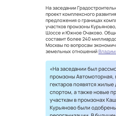
На заседании Градостроитель
проект комплексного развити
предложения о границах комп
участков промзоны Курьяново,
Шоссе и Южное Очаково. Общи
составит более 240 миллиард
Москвы по вопросам экономич
земельных отношений
Владим
«На заседании был рассм
промзоны Автомоторная, п
гектаров появятся жилые 
спортом, а также новые п
участкам в промзонах Ка
Курьяново были одобрены
реорганизации. В будущем