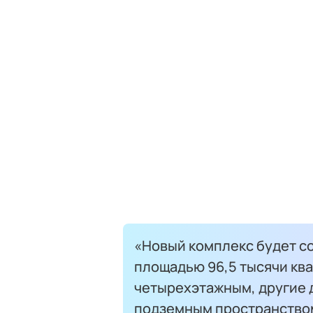
«Новый комплекс будет со
площадью 96,5 тысячи ква
четырехэтажным, другие 
подземным пространством