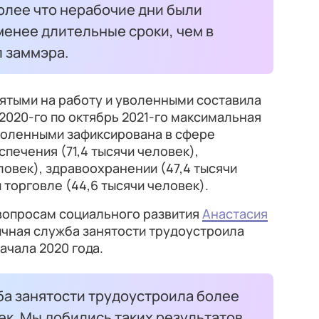
олее что нерабочие дни были
менее длительные сроки, чем в
 заммэра.
ятыми на работу и уволенными составила
 2020-го по октябрь 2021-го максимальная
воленными зафиксирована в сфере
печения (71,4 тысячи человек),
ловек), здравоохранении (47,4 тысячи
 торговле (44,6 тысячи человек).
вопросам социального развития
Анастасия
ичная служба занятости трудоустроила
ачала 2020 года.
ба занятости трудоустроила более
к. Мы добились таких результатов