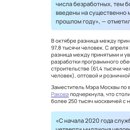
числа безработных, тем б
введены на существенно 
прошлом году», — отметил
В октябре разница между прин
97,8 тысячи человек. С апреля
разница между принятыми и у
разработки программного обес
строительстве (61,4 тысячи че
человек), оптовой и розничной
Заместитель Мэра Москвы по 
Ракова
подчеркнула, что стол
более 250 тысяч москвичей с н
«С начала 2020 года служ
четверти миллиона челове