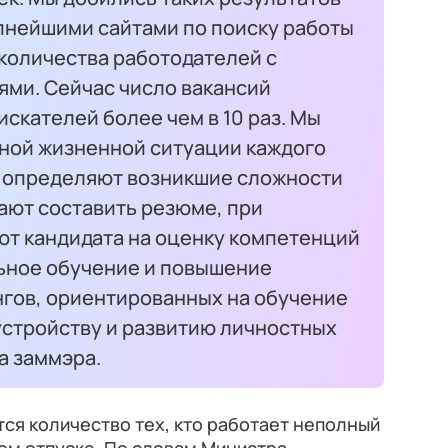
упнейшими сайтами по поиску работы
количества работодателей с
ми. Сейчас число вакансий
скателей более чем в 10 раз. Мы
тной жизненной ситуации каждого
 определяют возникшие сложности
ают составить резюме, при
т кандидата на оценку компетенций
ьное обучение и повышение
нгов, ориентированных на обучение
стройству и развитию личностных
а заммэра.
тся количество тех, кто работает неполный