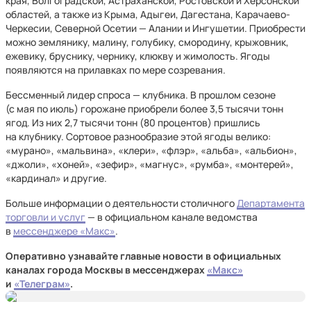
края, Волгоградской, Астраханской, Ростовской и Херсонской
областей, а также из Крыма, Адыгеи, Дагестана, Карачаево-
Черкесии, Северной Осетии — Алании и Ингушетии. Приобрести
можно землянику, малину, голубику, смородину, крыжовник,
ежевику, бруснику, чернику, клюкву и жимолость. Ягоды
появляются на прилавках по мере созревания.
Бессменный лидер спроса — клубника. В прошлом сезоне
(с мая по июль) горожане приобрели более 3,5 тысячи тонн
ягод. Из них 2,7 тысячи тонн (80 процентов) пришлись
на клубнику. Сортовое разнообразие этой ягоды велико:
«мурано», «мальвина», «клери», «флэр», «альба», «альбион»,
«джоли», «хоней», «зефир», «магнус», «румба», «монтерей»,
«кардинал» и другие.
Больше информации о деятельности столичного
Департамента
торговли и услуг
— в официальном канале ведомства
в
мессенджере «Макс»
.
Оперативно узнавайте главные новости в официальных
каналах города Москвы в мессенджерах
«Макс»
и
«Телеграм»
.