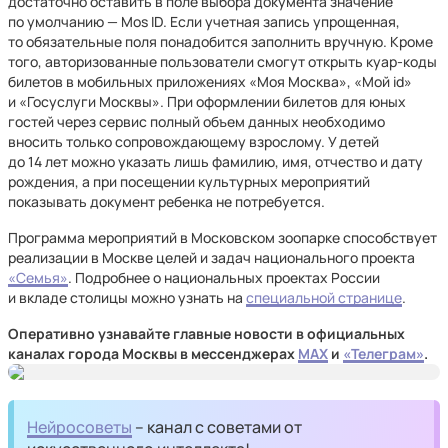
достаточно оставить в поле выбора документа значение
по умолчанию — Mos ID. Если учетная запись упрощенная,
то обязательные поля понадобится заполнить вручную. Кроме
того, авторизованные пользователи смогут открыть куар-коды
билетов в мобильных приложениях «Моя Москва», «Мой id»
и «Госуслуги Москвы». При оформлении билетов для юных
гостей через сервис полный объем данных необходимо
вносить только сопровождающему взрослому. У детей
до 14 лет можно указать лишь фамилию, имя, отчество и дату
рождения, а при посещении культурных мероприятий
показывать документ ребенка не потребуется.
Программа мероприятий в Московском зоопарке способствует
реализации в Москве целей и задач национального проекта
«Семья»
. Подробнее о национальных проектах России
и вкладе столицы можно узнать на
специальной странице
.
Оперативно узнавайте главные новости в официальных
каналах города Москвы в мессенджерах
MAX
и
«Телеграм»
.
Нейросоветы
– канал с советами от