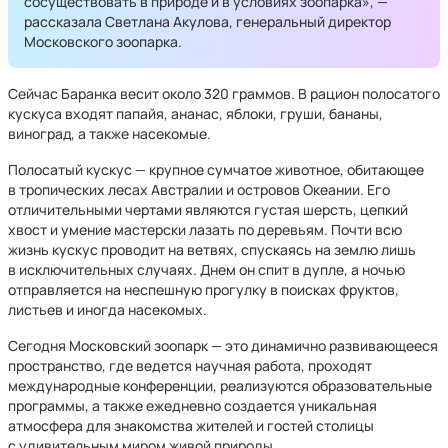
сосуществовать в природе и в условиях зоопарка», —
рассказала Светлана Акулова, генеральный директор
Московского зоопарка.
Сейчас Баранка весит около 320 граммов. В рацион полосатого
кускуса входят папайя, ананас, яблоки, груши, бананы,
виноград, а также насекомые.
Полосатый кускус — крупное сумчатое животное, обитающее
в тропических лесах Австралии и островов Океании. Его
отличительными чертами являются густая шерсть, цепкий
хвост и умение мастерски лазать по деревьям. Почти всю
жизнь кускус проводит на ветвях, спускаясь на землю лишь
в исключительных случаях. Днем он спит в дупле, а ночью
отправляется на неспешную прогулку в поисках фруктов,
листьев и иногда насекомых.
Сегодня Московский зоопарк — это динамично развивающееся
пространство, где ведется научная работа, проходят
международные конференции, реализуются образовательные
программы, а также ежедневно создается уникальная
атмосфера для знакомства жителей и гостей столицы
с удивительным миром живой природы.