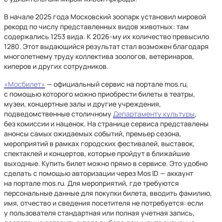
В начале 2025 года Московский зоопарк установил мировой
рекорд по числу представленных видов животных: там
содержались 1253 вида. К 2026-му их количество превысило
1280. Этот выдающийся результат стал возможен благодаря
многолетнему труду коллектива зоологов, ветеринаров,
киперов и других сотрудников.
«Мосбилет»
— официальный сервис на портале mos.ru,
с помощью которого можно приобрести билеты в театры,
музеи, концертные залы и другие учреждения,
подведомственные столичному
Департаменту культуры
,
без комиссии и наценок. На странице сервиса представлены
анонсы самых ожидаемых событий, премьер сезона,
мероприятий в рамках городских фестивалей, выставок,
спектаклей и концертов, которые пройдут в ближайшие
выходные. Купить билет можно прямо в сервисе. Это удобно
сделать с помощью авторизации через Mos ID — аккаунт
на портале mos.ru. Для мероприятий, где требуются
персональные данные для покупки билета, вводить фамилию,
имя, отчество и сведения посетителя не потребуется: если
у пользователя стандартная или полная учетная запись,