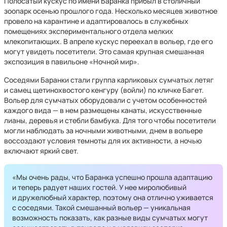
Полосатый кускус по имени Баранка прибыл в столичный
зоопарк осенью прошлого года. Несколько месяцев животное
провело на карантине и адаптировалось в служебных
помещениях экспериментального отдела мелких
млекопитающих. В апреле кускус переехал в вольер, где его
могут увидеть посетители. Это самая крупная смешанная
экспозиция в павильоне «Ночной мир».
Соседями Баранки стали группа карликовых сумчатых летяг
и самец щетинохвостого кенгуру (войли) по кличке Багет.
Вольер для сумчатых оборудовали с учетом особенностей
каждого вида — в нем размещены канаты, искусственные
лианы, деревья и стебли бамбука. Для того чтобы посетители
могли наблюдать за ночными животными, днем в вольере
воссоздают условия темноты для их активности, а ночью
включают яркий свет.
«Мы очень рады, что Баранка успешно прошла адаптацию
и теперь радует наших гостей. У нее миролюбивый
и дружелюбный характер, поэтому она отлично уживается
с соседями. Такой смешанный вольер — уникальная
возможность показать, как разные виды сумчатых могут