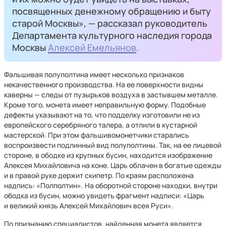
посвященных денежному обращению и быту
старой Москвы»,
— рассказал руководитель
Департамента культурного наследия города
Москвы
Алексей Емельянов
.
Фальшивая полуполтина имеет несколько признаков
некачественного производства. На ее поверхности видны
каверны — следы от пузырьков воздуха в застывшем металле.
Кроме того, монета имеет неправильную форму. Подобные
дефекты указывают на то, что подделку изготовили не из
европейского серебряного талера, а отлили в кустарной
мастерской. При этом фальшивомонетчики старались
воспроизвести подлинный вид полуполтины. Так, на ее лицевой
стороне, в ободке из крупных бусин, находится изображение
Алексея Михайловича на коне. Царь облачен в богатые одежды
и в правой руке держит скипетр. По краям расположена
надпись: «Полполтин». На оборотной стороне находки, внутри
ободка из бусин, можно увидеть фрагмент надписи: «Царь
и великий князь Алексей Михайлович всея Руси».
По признанию специалистов, найденная монета является