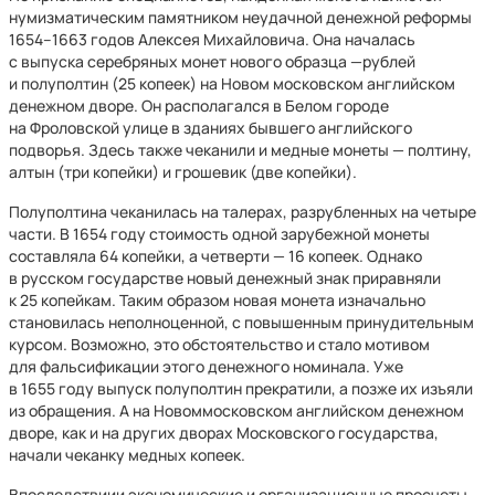
нумизматическим памятником неудачной денежной реформы
1654–1663 годов Алексея Михайловича. Она началась
с выпуска серебряных монет нового образца —рублей
и полуполтин (25 копеек) на Новом московском английском
денежном дворе. Он располагался в Белом городе
на Фроловской улице в зданиях бывшего английского
подворья. Здесь также чеканили и медные монеты — полтину,
алтын (три копейки) и грошевик (две копейки).
Полуполтина чеканилась на талерах, разрубленных на четыре
части. В 1654 году стоимость одной зарубежной монеты
составляла 64 копейки, а четверти — 16 копеек. Однако
в русском государстве новый денежный знак приравняли
к 25 копейкам. Таким образом новая монета изначально
становилась неполноценной, с повышенным принудительным
курсом. Возможно, это обстоятельство и стало мотивом
для фальсификации этого денежного номинала. Уже
в 1655 году выпуск полуполтин прекратили, а позже их изъяли
из обращения. А на Новоммосковском английском денежном
дворе, как и на других дворах Московского государства,
начали чеканку медных копеек.
Впоследствиии экономические и организационные просчеты