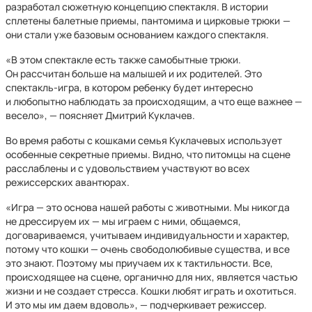
разработал сюжетную концепцию спектакля. В истории
сплетены балетные приемы, пантомима и цирковые трюки
—
они стали уже базовым основанием каждого спектакля.
«В этом спектакле есть также самобытные трюки.
Он рассчитан больше на малышей и их родителей. Это
спектакль-игра, в котором ребенку будет интересно
и любопытно наблюдать за происходящим, а что еще важнее —
весело», — поясняет Дмитрий Куклачев.
Во время работы с кошками семья Куклачевых использует
особенные секретные приемы. Видно, что питомцы на сцене
расслаблены и с удовольствием участвуют во всех
режиссерских авантюрах.
«Игра — это основа нашей работы с животными. Мы никогда
не дрессируем их — мы играем с ними, общаемся,
договариваемся, учитываем индивидуальности и характер,
потому что кошки — очень свободолюбивые существа, и все
это знают. Поэтому мы приучаем их к тактильности. Все,
происходящее на сцене, органично для них, является частью
жизни и не создает стресса. Кошки любят играть и охотиться.
И это мы им даем вдоволь», — подчеркивает режиссер.