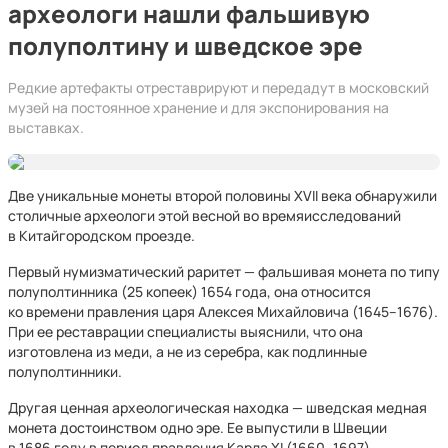
археологи нашли фальшивую
полуполтину и шведское эре
Редкие артефакты отреставрируют и передадут в московский
музей на постоянное хранение и для экспонирования на
выставках.
Две уникальные монеты второй половины XVII века обнаружили
столичные археологи этой весной во времяисследований
в Китайгородском проезде.
Первый нумизматический раритет — фальшивая монета по типу
полуполтинника (25 копеек) 1654 года, она относится
ко времени правления царя Алексея Михайловича (1645–1676).
При ее реставрации специалисты выяснили, что она
изготовлена из меди, а не из серебра, как подлинные
полуполтинники.
Другая ценная археологическая находка — шведская медная
монета достоинством одно эре. Ее выпустили в Швеции
в 1686 году в период правления Карла XI (1660–1697).