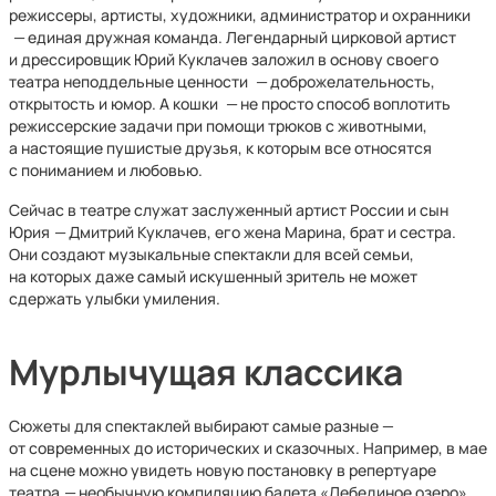
режиссеры, артисты, художники, администратор и охранники
—
единая дружная команда. Легендарный цирковой артист
и дрессировщик Юрий Куклачев заложил в основу своего
театра неподдельные ценности
—
доброжелательность,
открытость и юмор. А кошки
—
не просто способ воплотить
режиссерские задачи при помощи трюков с животными,
а настоящие пушистые друзья, к которым все относятся
с пониманием и любовью.
Сейчас в театре служат заслуженный артист России и сын
Юрия
—
Дмитрий Куклачев, его жена Марина, брат и сестра.
Они создают музыкальные спектакли для всей семьи,
на которых даже самый искушенный зритель не может
сдержать улыбки умиления.
Мурлычущая классика
Сюжеты для спектаклей выбирают самые разные —
от современных до исторических и сказочных. Например, в мае
на сцене можно увидеть новую постановку в репертуаре
театра
—
необычную компиляцию балета «Лебединое озеро»