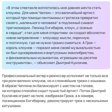
«В этом спектакле воплотилась моя давняя мечта стать
клоуном. Для меня Чаплин — это величайший артист,
который при помощи пантомимы и гротеска превратил
своего „маленького человека“ в подлинный символ
трагикомедии. Леонид Енгибаров, клоун „с осенью
в сердце“, стал для меня открытием: он создал абсолютно
новое направление — клоунаду мысли, лиричную
и поэтичную, где не нужно громко смеяться. А Грок —
король клоунов — поразил меня своей музыкальностью:
он был одновременно и виртуозным эквилибристом,
и феноменальным музыкантом, играющим на десятке
инструментов», — объясняет Дмитрий Куклачев.
Профессиональный актер и режиссер исполняет не только все
три роли великих клоунов, но и сложнейшие трюки с кошками.
В образе Чаплина он балансирует с шестом на голове,
на котором спокойно сидит пушистый артист. Потом Дмитрий
Куклачев играет на пиле, изображая Грока, а в номере,
посвященном Енгибарову, демонстрирует трюк с несколькими
катушками.