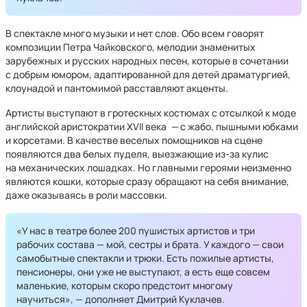
В спектакле много музыки и нет слов. Обо всем говорят
композиции Петра Чайковского, мелодии знаменитых
зарубежных и русских народных песен, которые в сочетании
с добрым юмором, адаптированной для детей драматургией,
клоунадой и пантомимой расставляют акценты.
Артисты выступают в гротескных костюмах с отсылкой к моде
английской аристократии XVII века
—
с жабо, пышными юбками
и корсетами. В качестве веселых помощников на сцене
появляются два белых пуделя, выезжающие из-за кулис
на механических лошадках. Но главными героями неизменно
являются кошки, которые сразу обращают на себя внимание,
даже оказываясь в роли массовки.
«У нас в театре более 200 пушистых артистов и три
рабочих состава — мой, сестры и брата. У каждого — свои
самобытные спектакли и трюки. Есть пожилые артисты,
пенсионеры, они уже не выступают, а есть еще совсем
маленькие, которым скоро предстоит многому
научиться», — дополняет Дмитрий Куклачев.