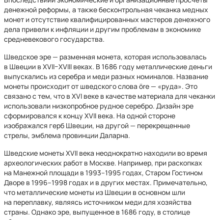
денежной реформы, а также бесконтрольная чеканка медных
монет и отсутствие квалифицированных мастеров денежного
дела привели к инфляции и другим проблемам в экономике
средневекового государства.
Шведское эре — разменная монета, которая использовалась
в Швеции в XVII–XVIII веках. В 1686 году металлические деньги
выпускались из серебра и меди разных номиналов. Название
монеты происходит от шведского слова öre — «руда». Это
связано с тем, что в XVI веке в качестве материала для чеканки
использовали низкопробное рудное серебро. Дизайн эре
сформировался к концу XVII века. На одной стороне
изображался герб Швеции, на другой — перекрещенные
стрелы, эмблема провинции Даларна.
Шведские монеты XVII века неоднократно находили во время
археологических работ в Москве. Например, при раскопках
на Манежной площади в 1993–1995 годах, Старом Гостином
Дворе в 1996–1998 годах и в других местах. Примечательно,
что металлические монеты из Швеции в основном шли
на переплавку, являясь источником меди для хозяйства
страны. Однако эре, выпущенное в 1686 году, в столице