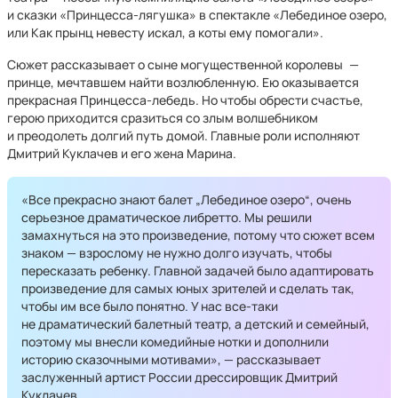
и сказки «Принцесса-лягушка» в спектакле «Лебединое озеро,
или Как прынц невесту искал, а коты ему помогали».
Сюжет рассказывает о сыне могущественной королевы
—
принце, мечтавшем найти возлюбленную. Ею оказывается
прекрасная Принцесса-лебедь. Но чтобы обрести счастье,
герою приходится сразиться со злым волшебником
и преодолеть долгий путь домой. Главные роли исполняют
Дмитрий Куклачев и его жена Марина.
«Все прекрасно знают балет „Лебединое озеро“, очень
серьезное драматическое либретто. Мы решили
замахнуться на это произведение, потому что сюжет всем
знаком — взрослому не нужно долго изучать, чтобы
пересказать ребенку. Главной задачей было адаптировать
произведение для самых юных зрителей и сделать так,
чтобы им все было понятно. У нас все-таки
не драматический балетный театр, а детский и семейный,
поэтому мы внесли комедийные нотки и дополнили
историю сказочными мотивами», — рассказывает
заслуженный артист России дрессировщик Дмитрий
Куклачев.