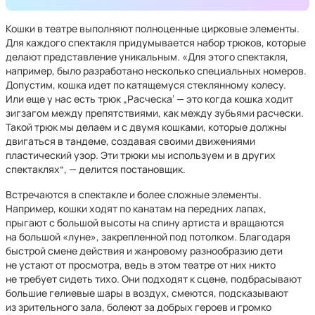
Кошки в театре выполняют полноценные цирковые элементы.
Для каждого спектакля придумывается набор трюков, которые
делают представление уникальным. «Для этого спектакля,
например, было разработано несколько специальных номеров.
Допустим, кошка идет по катящемуся стеклянному колесу.
Или еще у нас есть трюк „Расческа‘ — это когда кошка ходит
зигзагом между препятствиями, как между зубьями расчески.
Такой трюк мы делаем и с двумя кошками, которые должны
двигаться в тандеме, создавая своими движениями
пластический узор. Эти трюки мы используем и в других
спектаклях“, — делится постановщик.
Встречаются в спектакле и более сложные элементы.
Например, кошки ходят по канатам на передних лапах,
прыгают с большой высоты на спину артиста и вращаются
на большой «луне», закрепленной под потолком. Благодаря
быстрой смене действия и жанровому разнообразию дети
не устают от просмотра, ведь в этом театре от них никто
не требует сидеть тихо. Они подходят к сцене, подбрасывают
большие гелиевые шары в воздух, смеются, подсказывают
из зрительного зала, болеют за добрых героев и громко