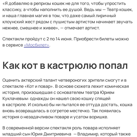
«Я добавляю в репризы кошек не для того, чтобы упростить
классику, а чтобы наполнить ее душой. Ведь мы — Театр кошек,
и наша главная магия в том, что даже самый лиричный
клоунский жест рядом с пушистым артистом начинает звучать
нежнее, смешнее и живее», — отмечает артист.
Спектакли пройдут с 2 по 14 июня. Приобрести билеты можно
в сервисе
«Мосбилет»
.
Как кот в кастрюлю попал
Оценить актерский талант четвероногих зрители смогут и в
спектакле «Кот и повар». В основе сюжета лежит комическая
история, произошедшая с основателем театра Юрием
Куклачевым: однажды он нашел свою кошку спящей
в кастрюле. И сколько бы ни пытался ее оттуда достать, кошка
вновь возвращалась в согретое местечко. Так появилась
история о незадачливом поваре и усатом воришке.
В современной версии спектакля роль повара исполняет
младший сын Юрия Дмитриевича
—
Владимир, который также