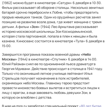
(1962) можно будет в кинотеатре «Сатурн» 6 декабря в 10:30.
Фильм рассказывает об обороне столицы. Несколько зенитных
батарей срочно перебросили к Лобне, чтобы предотвратить
прорыв немецких танков. Один из орудийных расчетов занял
позицию на развилке возле дома, где живет женщина с тремя
детьми. А фильм
«Зоя»
(1944) Лео Арнштама рассказывает
историю московской школьницы Зои Космодемьянской,
которая стала партизанкой, попала в плен к немцам и была
казнена. Киносеанс состоится в кинотеатре «Тула» 6 декабря в
15:00.
Завершится программа показом военной драмы
«Небо
Москвы»
(1944) в кинотеатре «Спутник» 6 декабря в 14:00.
Юлий Райзман снял ее по одноименной пьесе драматурга
Георгия Мдивани. Действие происходит в столице в 1941 году.
Только что окончивший летное училище лейтенант Илья
Стрельцов получает назначение в полк истребителей,
охраняющих небо Москвы. Главному герою предстоит
провести множество боевых вылетов и встретиться лицом к
лицу с врагом, а еще завоевать любовь девушки Зои, в
которую он влюблен с детства.
В мае на mos.ru заработал специальный проект
«80 лет битве