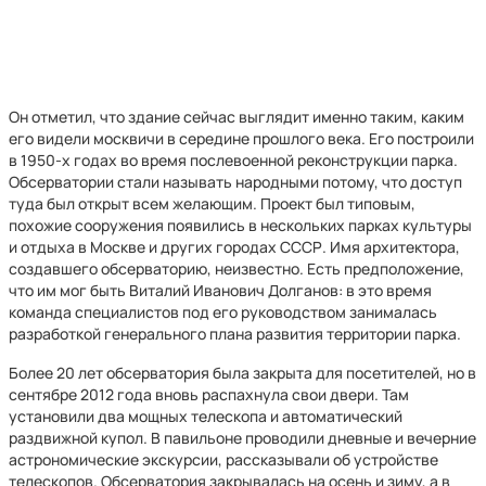
Он отметил, что здание сейчас выглядит именно таким, каким
его видели москвичи в середине прошлого века. Его построили
в 1950-х годах во время послевоенной реконструкции парка.
Обсерватории стали называть народными потому, что доступ
туда был открыт всем желающим. Проект был типовым,
похожие сооружения появились в нескольких парках культуры
и отдыха в Москве и других городах СССР. Имя архитектора,
создавшего обсерваторию, неизвестно. Есть предположение,
что им мог быть Виталий Иванович Долганов: в это время
команда специалистов под его руководством занималась
разработкой генерального плана развития территории парка.
Более 20 лет обсерватория была закрыта для посетителей, но в
сентябре 2012 года вновь распахнула свои двери. Там
установили два мощных телескопа и автоматический
раздвижной купол. В павильоне проводили дневные и вечерние
астрономические экскурсии, рассказывали об устройстве
телескопов. Обсерватория закрывалась на осень и зиму, а в