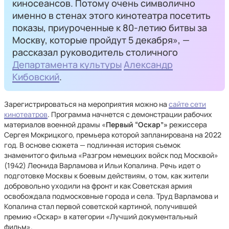
киносеансов. Потому очень символично
именно в стенах этого кинотеатра посетить
показы, приуроченные к 80-летию битвы за
Москву, которые пройдут 5 декабря», —
рассказал руководитель столичного
Департамента культуры
Александр
Кибовский
.
Зарегистрироваться на мероприятия можно на
сайте сети
кинотеатров
. Программа начнется с демонстрации рабочих
материалов военной драмы «
Первый “Оскар”»
режиссера
Сергея Мокрицкого, премьера которой запланирована на 2022
год. В основе сюжета — подлинная история съемок
знаменитого фильма «Разгром немецких войск под Москвой»
(1942) Леонида Варламова и Ильи Копалина. Речь идет о
подготовке Москвы к боевым действиям, о том, как жители
добровольно уходили на фронт и как Советская армия
освобождала подмосковные города и села. Труд Варламова и
Копалина стал первой советской картиной, получившей
премию «Оскар» в категории «Лучший документальный
фильм».