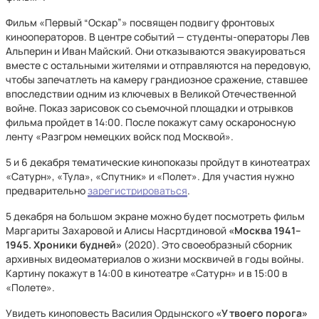
Фильм «Первый “Оскар”» посвящен подвигу фронтовых
кинооператоров. В центре событий — студенты-операторы Лев
Альперин и Иван Майский. Они отказываются эвакуироваться
вместе с остальными жителями и отправляются на передовую,
чтобы запечатлеть на камеру грандиозное сражение, ставшее
впоследствии одним из ключевых в Великой Отечественной
войне. Показ зарисовок со съемочной площадки и отрывков
фильма пройдет в 14:00. После покажут саму оскароносную
ленту «Разгром немецких войск под Москвой».
5 и 6 декабря тематические кинопоказы пройдут в кинотеатрах
«Сатурн», «Тула», «Спутник» и «Полет». Для участия нужно
предварительно
зарегистрироваться
.
5 декабря на большом экране можно будет посмотреть фильм
Маргариты Захаровой и Алисы Насртдиновой
«Москва 1941–
1945. Хроники будней»
(2020). Это своеобразный сборник
архивных видеоматериалов о жизни москвичей в годы войны.
Картину покажут в 14:00 в кинотеатре «Сатурн» и в 15:00 в
«Полете».
Увидеть киноповесть Василия Ордынского
«У твоего порога»