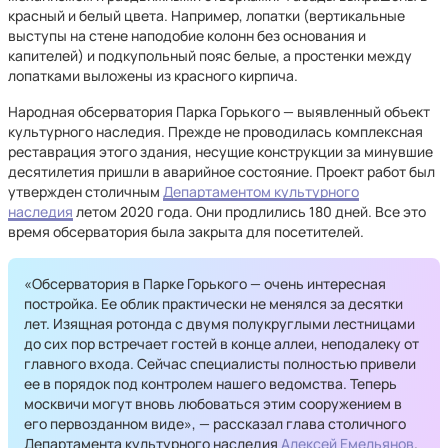
красный и белый цвета. Например, лопатки (вертикальные
выступы на стене наподобие колонн без основания и
капителей) и подкупольный пояс белые, а простенки между
лопатками выложены из красного кирпича.
Народная обсерватория Парка Горького — выявленный объект
культурного наследия. Прежде не проводилась комплексная
реставрация этого здания, несущие конструкции за минувшие
десятилетия пришли в аварийное состояние. Проект работ был
утвержден столичным
Департаментом культурного
наследия
летом 2020 года. Они продлились 180 дней. Все это
время обсерватория была закрыта для посетителей.
«Обсерватория в Парке Горького — очень интересная
постройка. Ее облик практически не менялся за десятки
лет. Изящная ротонда с двумя полукруглыми лестницами
до сих пор встречает гостей в конце аллеи, неподалеку от
главного входа. Сейчас специалисты полностью привели
ее в порядок под контролем нашего ведомства. Теперь
москвичи могут вновь любоваться этим сооружением в
его первозданном виде», — рассказал глава столичного
Департамента культурного наследия
Алексей Емельянов
.