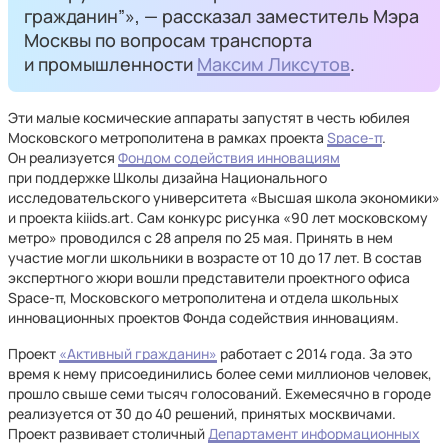
гражданин”», — рассказал заместитель Мэра
Москвы по вопросам транспорта
и промышленности
Максим Ликсутов
.
Эти малые космические аппараты запустят в честь юбилея
Московского метрополитена в рамках проекта
Space-π
.
Он реализуется
Фондом содействия инновациям
при поддержке Школы дизайна Национального
исследовательского университета «Высшая школа экономики»
и проекта kiiids.art. Сам конкурс рисунка «90 лет московскому
метро» проводился с 28 апреля по 25 мая. Принять в нем
участие могли школьники в возрасте от 10 до 17 лет. В состав
экспертного жюри вошли представители проектного офиса
Space-π, Московского метрополитена и отдела школьных
инновационных проектов Фонда содействия инновациям.
Проект
«Активный гражданин»
работает с 2014 года. За это
время к нему присоединились более семи миллионов человек,
прошло свыше семи тысяч голосований. Ежемесячно в городе
реализуется от 30 до 40 решений, принятых москвичами.
Проект развивает столичный
Департамент информационных