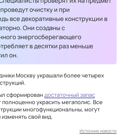
 Специалисты проверят их на предмет
проведут очистку и при
едь все декоративные конструкции в
вторно. Они созданы с
нного энергосберегающего
требляет в десятки раз меньше
ил он.
здники Москву украшали более четырех
струкций.
был сформирован
достаточный запас
 полноценно украсить мегаполис. Все
струкции многофункциональны, могут
 изменять свой вид.
Источник новости