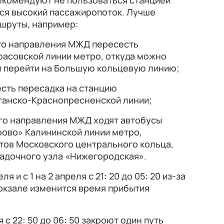
рекомендуют не пользоваться станцией
тся высокий пассажиропоток. Лучше
шруты, например:
ого направления МЖД пересесть
асовской линии метро, откуда можно
и перейти на Большую кольцевую линию;
есть пересадка на станцию
ганско-Краснопресненской линии;
ого направления МЖД ходят автобусы
рово» Калининской линии метро,
тов Московского центрального кольца,
садочного узла «Нижегородская».
ля и с 1 на 2 апреля с 21: 20 до 05: 20 из-за
окзале изменится время прибытия
еля с 22: 50 до 06: 50 закроют один путь