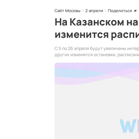
Сайт Москвы
2 апреля
Поделиться
На Казанском н
изменится расп
С 5 по 26 апреля будут увеличены инте
других изменятся остановки, расписан