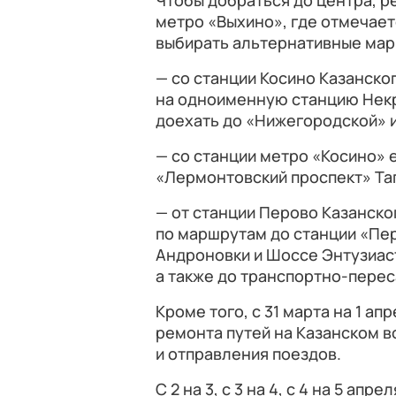
Чтобы добраться до центра, 
метро «Выхино», где отмечае
выбирать альтернативные мар
— со станции Косино Казанск
на одноименную станцию Некр
доехать до «Нижегородской» 
— со станции метро «Косино» 
«Лермонтовский проспект» Та
— от станции Перово Казанск
по маршрутам до станции «Пе
Андроновки и Шоссе Энтузиас
а также до транспортно-пере
Кроме того, с 31 марта на 1 апре
ремонта путей на Казанском в
и отправления поездов.
С 2 на 3, с 3 на 4, с 4 на 5 апр