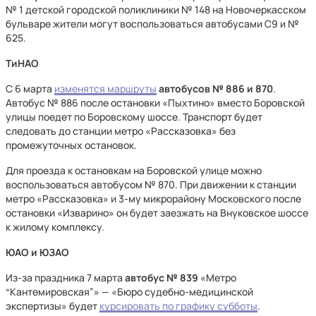
№ 1 детской городской поликлиники № 148 на Новочеркасском
бульваре жители могут воспользоваться автобусами С9 и №
625.
ТиНАО
С 6 марта
изменятся маршруты
автобусов № 886 и 870
.
Автобус № 886 после остановки «Пыхтино» вместо Боровской
улицы поедет по Боровскому шоссе. Транспорт будет
следовать до станции метро «Рассказовка» без
промежуточных остановок.
Для проезда к остановкам на Боровской улице можно
воспользоваться автобусом № 870. При движении к станции
метро «Рассказовка» и 3-му микрорайону Московского после
остановки «Изварино» он будет заезжать на Внуковское шоссе
к жилому комплексу.
ЮАО и ЮЗАО
Из-за праздника 7 марта
автобус № 839
«Метро
“Кантемировская”» — «Бюро судебно-медицинской
экспертизы» будет
курсировать по графику субботы
.