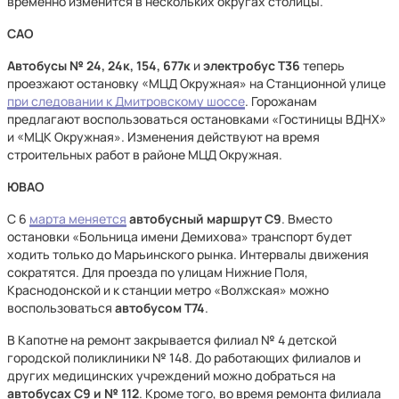
временно изменится в нескольких округах столицы.
САО
Автобусы № 24, 24к, 154, 677к
и
электробус Т36
теперь
проезжают остановку «МЦД Окружная» на Станционной улице
при следовании к Дмитровскому шоссе
. Горожанам
предлагают воспользоваться остановками «Гостиницы ВДНХ»
и «МЦК Окружная». Изменения действуют на время
строительных работ в районе МЦД Окружная.
ЮВАО
С 6
марта меняется
автобусный маршрут С9
. Вместо
остановки «Больница имени Демихова» транспорт будет
ходить только до Марьинского рынка. Интервалы движения
сократятся. Для проезда по улицам Нижние Поля,
Краснодонской и к станции метро «Волжская» можно
воспользоваться
автобусом Т74
.
В Капотне на ремонт закрывается филиал № 4 детской
городской поликлиники № 148. До работающих филиалов и
других медицинских учреждений можно добраться на
автобусах С9 и № 112
. Кроме того, во время ремонта филиала