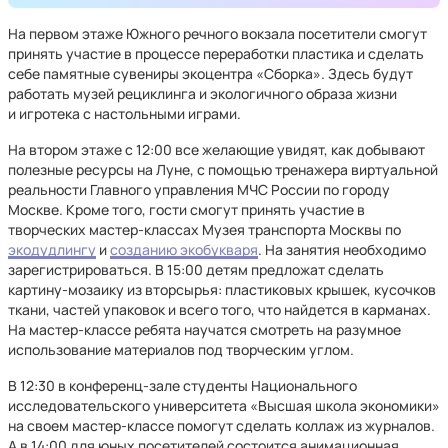
На первом этаже Южного речного вокзала посетители смогут
принять участие в процессе переработки пластика и сделать
себе памятные сувениры экоцентра «Сборка». Здесь будут
работать музей рециклинга и экологичного образа жизни
и игротека с настольными играми.
На втором этаже с 12:00 все желающие увидят, как добывают
полезные ресурсы на Луне, с помощью тренажера виртуальной
реальности Главного управления МЧС России по городу
Москве. Кроме того, гости смогут принять участие в
творческих мастер-классах Музея транспорта Москвы по
экодудлингу
и
созданию экобукваря
. На занятия необходимо
зарегистрироваться. В 15:00 детям предложат сделать
картину-мозаику из вторсырья: пластиковых крышек, кусочков
ткани, частей упаковок и всего того, что найдется в карманах.
На мастер-классе ребята научатся смотреть на разумное
использование материалов под творческим углом.
В 12:30 в конференц-зале студенты Национального
исследовательского университета «Высшая школа экономики»
на своем мастер-классе помогут сделать коллаж из журналов.
А в 14:00 для юных посетителей состоится анимационная