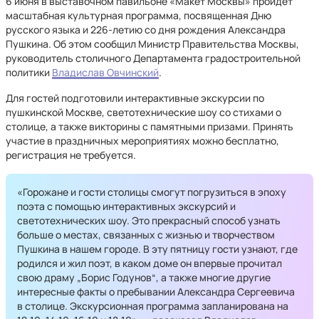
6 июня в выставочном павильоне «Макет Москвы» пройдет
масштабная культурная программа, посвященная Дню
русского языка и 226-летию со дня рождения Александра
Пушкина. Об этом сообщил Министр Правительства Москвы,
руководитель столичного Департамента градостроительной
политики
Владислав Овчинский
.
Для гостей подготовили интерактивные экскурсии по
пушкинской Москве, светотехнические шоу со стихами о
столице, а также викторины с памятными призами. Принять
участие в праздничных мероприятиях можно бесплатно,
регистрация не требуется.
«Горожане и гости столицы смогут погрузиться в эпоху
поэта с помощью интерактивных экскурсий и
светотехнических шоу. Это прекрасный способ узнать
больше о местах, связанных с жизнью и творчеством
Пушкина в нашем городе. В эту пятницу гости узнают, где
родился и жил поэт, в каком доме он впервые прочитал
свою драму „Борис Годунов“, а также многие другие
интересные факты о пребывании Александра Сергеевича
в столице. Экскурсионная программа запланирована на