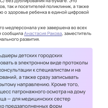
) без дублирования на бумаге. Это
в, так и посетителей поликлиник, а также
ю о здоровье ребенка в единой цифровой
го медперсонала уже завершена во всех
ом сообщила
Анастасия Ракова
, заместитель
иального развития.
ьдшеры детских городских
овать в электронном виде протоколы
консультации к специалистам и на
ваний, а также сразу записывать
рытому направлению. Кроме того,
цесс патронажного осмотра на дому
яца — для медицинских сестер
ько предзаполненных форм