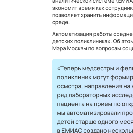
аналитической системе (ЕМИАС
экономит время как сотруднико
позволяет хранить информаци
среде.
Автоматизация работы средне
детских поликлиниках. Об эт
Мэра Москвы по вопросам соц
«Теперь медсестры и фел
поликлиник могут формир
осмотра, направления на 
ряд лабораторных исследо
пациента на прием по отк
мы автоматизировали про
детей старше одного мес
в ЕМИАС создано нескол