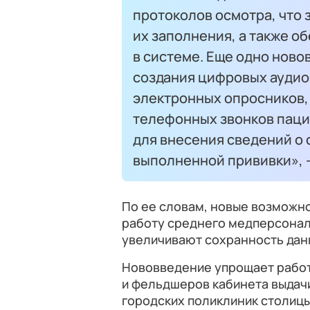
протоколов осмотра, что
их заполнения, а также о
в системе. Еще одно нов
создания цифровых ауди
электронных опросников,
телефонных звонков паци
для внесения сведений о
выполненной прививки», —
По ее словам, новые возможн
работу среднего медперсонала
увеличивают сохранность дан
Нововведение упрощает работ
и фельдшеров кабинета выдачи
городских поликлиник столицы