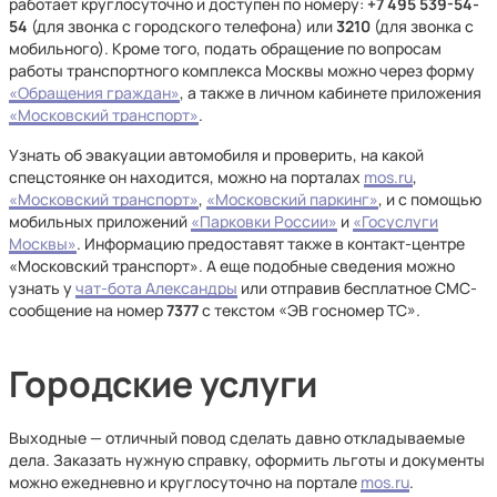
работает круглосуточно и доступен по номеру:
+7 495 539-54-
54
(для звонка с городского телефона) или
3210
(для звонка с
мобильного). Кроме того, подать обращение по вопросам
работы транспортного комплекса Москвы можно через форму
«Обращения граждан»
, а также в личном кабинете приложения
«Московский транспорт»
.
Узнать об эвакуации автомобиля и проверить, на какой
спецстоянке он находится, можно на порталах
mos.ru
,
«Московский транспорт»
,
«Московский паркинг»
, и с помощью
мобильных приложений
«Парковки России»
и
«Госуслуги
Москвы»
. Информацию предоставят также в контакт-центре
«Московский транспорт». А еще подобные сведения можно
узнать у
чат-бота Александры
или отправив бесплатное СМС-
сообщение на номер
7377
с текстом «ЭВ госномер ТС».
Городские услуги
Выходные — отличный повод сделать давно откладываемые
дела. Заказать нужную справку, оформить льготы и документы
можно ежедневно и круглосуточно на портале
mos.ru
.