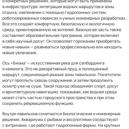
о конкретных решениях, которые могут быть применены
в инфраструктуре: интеграции водных маршрутов в зоны
отдыха, озеленении с помощью гидропонных систем,
роботизированных сервисах и умных инженерных разработках.
Все это создает комфортную, безопасную и экологичную
среду, ориентированную на жителей. Важную ее часть также
составляет образовательная программа, которая включает
в себя научный досуг. Он позволяет горожанам приобретать
новые навыки — развиваться профессионально или находить
новые увлечения.
Ось «Биома‘ — искусственная река для сапбординга
и каякинга. Это не декоративный пруд, а полноценный
маршрут, соединяющий разные зоны павильона. Посетители
могут проплыть сквозь сооружение, а затем продолжить
осмотр уже на суше. Такой подход объединяет спорт, досуг
и архитектурную навигацию, показывая, как водная среда
может стать частью городского пространства и при этом
сохранить рекреационную функцию.
Внутри павильона сочетаются биологические и инженерные
решения. Аквариумы с рыбами и аксолотлями соседствуют
с витринами, где работают гидропонные фермы. На крупных