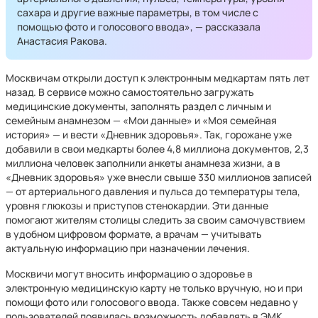
сахара и другие важные параметры, в том числе с
помощью фото и голосового ввода», — рассказала
Анастасия Ракова.
Москвичам открыли доступ к электронным медкартам пять лет
назад. В сервисе можно самостоятельно загружать
медицинские документы, заполнять раздел с личным и
семейным анамнезом — «Мои данные» и «Моя семейная
история» — и вести «Дневник здоровья». Так, горожане уже
добавили в свои медкарты более 4,8 миллиона документов, 2,3
миллиона человек заполнили анкеты анамнеза жизни, а в
«Дневник здоровья» уже внесли свыше 330 миллионов записей
— от артериального давления и пульса до температуры тела,
уровня глюкозы и приступов стенокардии. Эти данные
помогают жителям столицы следить за своим самочувствием
в удобном цифровом формате, а врачам — учитывать
актуальную информацию при назначении лечения.
Москвичи могут вносить информацию о здоровье в
электронную медицинскую карту не только вручную, но и при
помощи фото или голосового ввода. Также совсем недавно у
пользователей появилась возможность добавлять в ЭМК