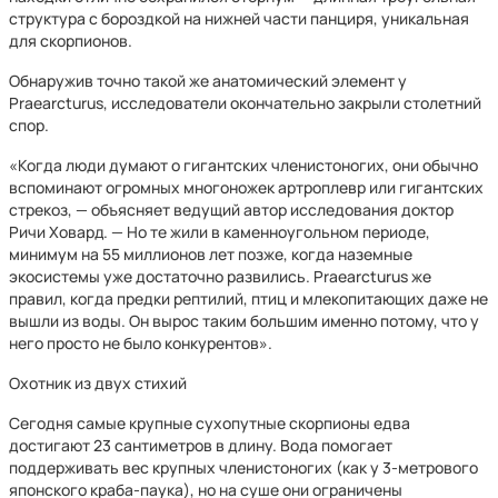
структура с бороздкой на нижней части панциря, уникальная
для скорпионов.
Обнаружив точно такой же анатомический элемент у
Praearcturus, исследователи окончательно закрыли столетний
спор.
«Когда люди думают о гигантских членистоногих, они обычно
вспоминают огромных многоножек артроплевр или гигантских
стрекоз, — объясняет ведущий автор исследования доктор
Ричи Ховард. — Но те жили в каменноугольном периоде,
минимум на 55 миллионов лет позже, когда наземные
экосистемы уже достаточно развились. Praearcturus же
правил, когда предки рептилий, птиц и млекопитающих даже не
вышли из воды. Он вырос таким большим именно потому, что у
него просто не было конкурентов».
Охотник из двух стихий
Сегодня самые крупные сухопутные скорпионы едва
достигают 23 сантиметров в длину. Вода помогает
поддерживать вес крупных членистоногих (как у 3-метрового
японского краба-паука), но на суше они ограничены