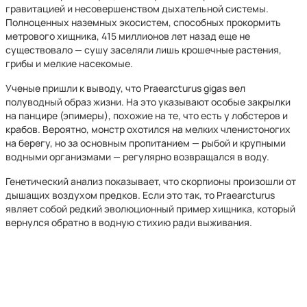
гравитацией и несовершенством дыхательной системы.
Полноценных наземных экосистем, способных прокормить
метрового хищника, 415 миллионов лет назад еще не
существовало — сушу заселяли лишь крошечные растения,
грибы и мелкие насекомые.
Ученые пришли к выводу, что Praearcturus gigas вел
полуводный образ жизни. На это указывают особые закрылки
на панцире (эпимеры), похожие на те, что есть у лобстеров и
крабов. Вероятно, монстр охотился на мелких членистоногих
на берегу, но за основным пропитанием — рыбой и крупными
водными организмами — регулярно возвращался в воду.
Генетический анализ показывает, что скорпионы произошли от
дышащих воздухом предков. Если это так, то Praearcturus
являет собой редкий эволюционный пример хищника, который
вернулся обратно в водную стихию ради выживания.