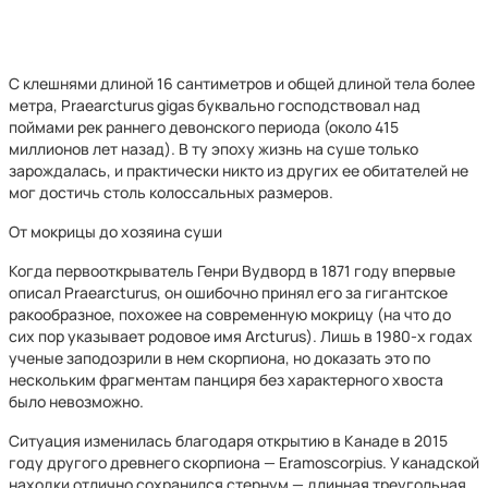
С клешнями длиной 16 сантиметров и общей длиной тела более
метра, Praearcturus gigas буквально господствовал над
поймами рек раннего девонского периода (около 415
миллионов лет назад). В ту эпоху жизнь на суше только
зарождалась, и практически никто из других ее обитателей не
мог достичь столь колоссальных размеров.
От мокрицы до хозяина суши
Когда первооткрыватель Генри Вудворд в 1871 году впервые
описал Praearcturus, он ошибочно принял его за гигантское
ракообразное, похожее на современную мокрицу (на что до
сих пор указывает родовое имя Arcturus). Лишь в 1980-х годах
ученые заподозрили в нем скорпиона, но доказать это по
нескольким фрагментам панциря без характерного хвоста
было невозможно.
Ситуация изменилась благодаря открытию в Канаде в 2015
году другого древнего скорпиона — Eramoscorpius. У канадской
находки отлично сохранился стернум — длинная треугольная