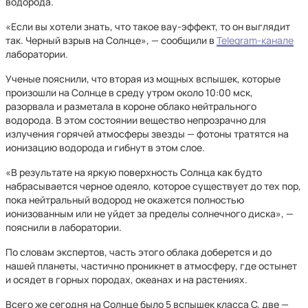
водорода.
«Если вы хотели знать, что такое вау-эффект, то он выглядит
так. Черный взрыв на Солнце», — сообщили в
Telegram-канале
лаборатории.
Ученые пояснили, что вторая из мощных вспышек, которые
произошли на Солнце в среду утром около 10:00 мск,
разорвала и разметала в короне облако нейтрального
водорода. В этом состоянии вещество непрозрачно для
излучения горячей атмосферы звезды — фотоны тратятся на
ионизацию водорода и гибнут в этом слое.
«В результате на яркую поверхность Солнца как будто
набрасывается черное одеяло, которое существует до тех пор,
пока нейтральный водород не окажется полностью
ионизованным или не уйдет за пределы солнечного диска», —
пояснили в лаборатории.
По словам экспертов, часть этого облака доберется и до
нашей планеты, частично проникнет в атмосферу, где остынет
и осядет в горных породах, океанах и на растениях.
Всего же сегодня на Солнце было 5 вспышек класса С, две —