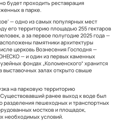
но будет проходить реставрация
женных в парке.
ое‘ — одно из самых популярных мест
оду его территорию площадью 255 гектаров
еловек, а за первое полугодие 2025 года —
 расположены памятники архитектуры
числе церковь Вознесения Господня —
ЮНЕСКО — и один из первых каменных
музейных фондах „Коломенского“ хранится
 в выставочных залах открыто свыше
узка на парковую территорию
Существовавший ранее выход к воде был
ло разделения пешеходных и транспортных
орудованных мостков и площадок,
их необходимых условий.