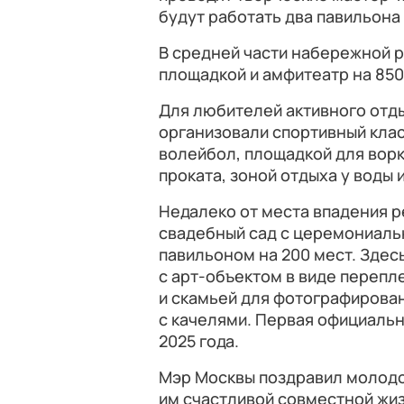
будут работать два павильона
В средней части набережной 
площадкой и амфитеатр на 850
Для любителей активного отд
организовали спортивный клас
волейбол, площадкой для ворк
проката, зоной отдыха у воды 
Недалеко от места впадения р
свадебный сад с церемониаль
павильоном на 200 мест. Здес
с арт-объектом в виде переп
и скамьей для фотографирова
с качелями. Первая официальн
2025 года.
Мэр Москвы поздравил молодо
им счастливой совместной жиз