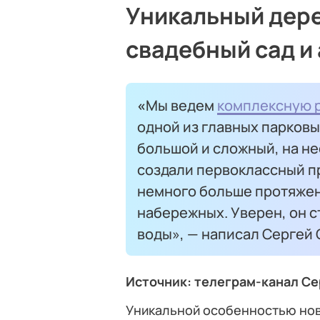
Уникальный дере
свадебный сад и
«
Мы ведем
комплексную 
одной из главных парков
большой и сложный, на не
создали первоклассный пр
немного больше протяжен
набережных. Уверен, он 
воды», — написал Сергей
Источник: телеграм-канал С
Уникальной особенностью нов