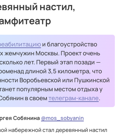
вянный настил,
 амфитеатр
реабилитацию
и благоустройство
ых жемчужин Москвы. Проект очень
сколько лет. Первый этап позади —
оменад длиной 3,5 километра, что
ности Воробьевской или Пушкинской
станет популярным местом отдыха у
 Собянин в своем
телеграм-канале
.
ергея Собянина
@mos_sobyanin
ой набережной стал деревянный настил