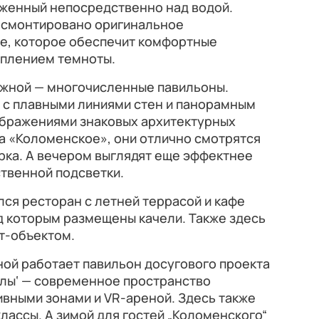
оженный непосредственно над водой.
 смонтировано оригинальное
е, которое обеспечит комфортные
уплением темноты.
жной — многочисленные павильоны.
 с плавными линиями стен и панорамным
бражениями знаковых архитектурных
а «Коломенское», они отлично смотрятся
парка. А вечером выглядят еще эффектнее
твенной подсветки.
лся ресторан с летней террасой
и кафе
д которым размещены качели. Также здесь
т-объектом.
ной работает павильон досугового проекта
улы‘ — современное пространство
вными зонами и VR-ареной. Здесь также
лассы. А зимой для гостей „Коломенского“