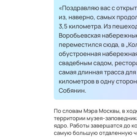
«Поздравляю вас с откры
из, наверно, самых прод
3,5 километра. Из пешехо
Воробьевская набережные.
переместился сюда, в „Ко
обустроенная набережная
свадебным садом, рестора
самая длинная трасса для 
километров в одну сторон
Собянин.
По словам Мэра Москвы, в ход
территории музея-заповедник
ядро. Работы завершатся до ко
самую большую отдаленную ча