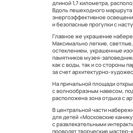
длиной 1,7 километра, распол
Вдоль пешеходного маршрута
энергоэффективное освещени
и безопасные прогулки с наст
Главное же украшение набере
Максимально легкие, светлые,
остеклением, украшенные изо
памятников музея-заповедник
как с воды, так и со стороны 
за счет архитектурно-художес
На причальной площади откры
с волнообразным навесом, по
расположена зона отдыха с ар
В центральной части набереж
для детей «Московские каник
с развлекательными интеракти
проводят творческие мастер-к