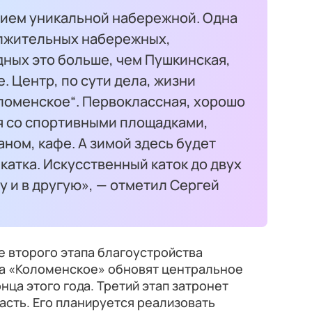
тием уникальной набережной. Одна
олжительных набережных,
дных это больше, чем Пушкинская,
 Центр, по сути дела, жизни
ломенское“. Первоклассная, хорошо
 со спортивными площадками,
ном, кафе. А зимой здесь будет
катка. Искусственный каток до двух
у и в другую», — отметил Сергей
е второго этапа благоустройства
а «Коломенское» обновят центральное
нца этого года. Третий этап затронет
сть. Его планируется реализовать