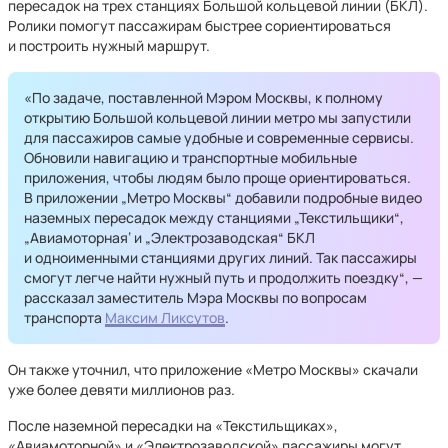
пересадок на трех станциях Большой кольцевой линии (БКЛ).
Ролики помогут пассажирам быстрее сориентироваться
и построить нужный маршрут.
«По задаче, поставленной Мэром Москвы, к полному
открытию Большой кольцевой линии метро мы запустили
для пассажиров самые удобные и современные сервисы.
Обновили навигацию и транспортные мобильные
приложения, чтобы людям было проще ориентироваться.
В приложении „Метро Москвы“ добавили подробные видео
наземных пересадок между станциями „‎Текстильщики“,
„Авиамоторная‘‎ и „Электрозаводская“ БКЛ
и одноименными станциями других линий. Так пассажиры
смогут легче найти нужный путь и продолжить поездку“, —
рассказал заместитель Мэра Москвы по вопросам
транспорта
Максим Ликсутов
.
Он также уточнил, что приложение «Метро Москвы» скачали
уже более девяти миллионов раз.
После наземной пересадки на «Текстильщиках»,
«Авиамоторной» и «Электрозаводской» пассажиры могут