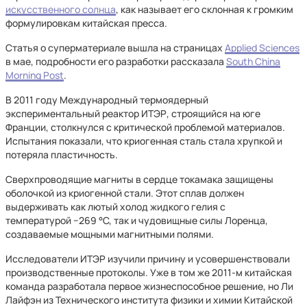
искусственного солнца
, как называет его склонная к громким
формулировкам китайская пресса.
Статья о суперматериале вышла на страницах
Applied Sciences
в мае, подробности его разработки рассказала
South China
Morning Post
.
В 2011 году Международный термоядерный
экспериментальный реактор ИТЭР, строящийся на юге
Франции, столкнулся с критической проблемой материалов.
Испытания показали, что криогенная сталь стала хрупкой и
потеряла пластичность.
Сверхпроводящие магниты в сердце токамака защищены
оболочкой из криогенной стали. Этот сплав должен
выдерживать как лютый холод жидкого гелия с
температурой −269 °C, так и чудовищные силы Лоренца,
создаваемые мощными магнитными полями.
Исследователи ИТЭР изучили причину и усовершенствовали
производственные протоколы. Уже в том же 2011-м китайская
команда разработала первое жизнеспособное решение, но Ли
Лайфэн из Технического института физики и химии Китайской