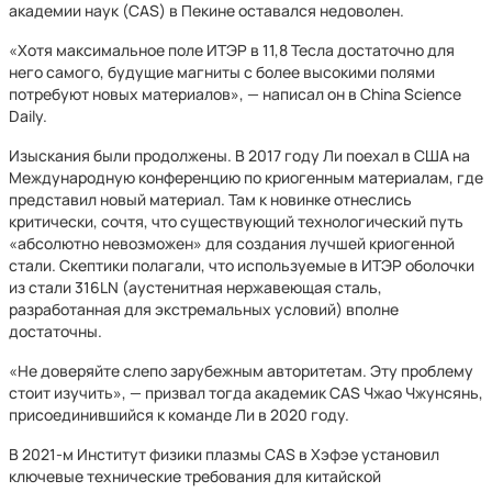
академии наук (CAS) в Пекине оставался недоволен.
«Хотя максимальное поле ИТЭР в 11,8 Тесла достаточно для
него самого, будущие магниты с более высокими полями
потребуют новых материалов», — написал он в China Science
Daily.
Изыскания были продолжены. В 2017 году Ли поехал в США на
Международную конференцию по криогенным материалам, где
представил новый материал. Там к новинке отнеслись
критически, сочтя, что существующий технологический путь
«абсолютно невозможен» для создания лучшей криогенной
стали. Скептики полагали, что используемые в ИТЭР оболочки
из стали 316LN (аустенитная нержавеющая сталь,
разработанная для экстремальных условий) вполне
достаточны.
«Не доверяйте слепо зарубежным авторитетам. Эту проблему
стоит изучить», — призвал тогда академик CAS Чжао Чжунсянь,
присоединившийся к команде Ли в 2020 году.
В 2021-м Институт физики плазмы CAS в Хэфэе установил
ключевые технические требования для китайской