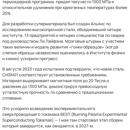
термоядерной программы: предел текучести 1500 МПа и
относительное удлинение при криогенных температурах более
25%.
Для разработки суперматериала был создан Альянс по
исследованию высокопрочной стали, объединивший четыре
института, 13 предприятий и четырех специалистов по сварке
под руководством Ли Лайфэна. Мозговые штурмы с участием
таких величин и модель развития «гонки образцов» (когда
слепые образцы независимо оценивались в Институте физики
и химии) ускорили прогресс.
В августе 2023 года испытания подтвердили, что новая сталь
CHSN01 соответствует установленным требованиям.
Материал выдерживает магнитные поля до 20 Тесла и
давление до 1300 МПа, демонстрируя превосходную
усталостную прочность по сравнению с традиционными
сплавами.
Это ускорило возведение экспериментального
сверхпроводящего токамака BEST (Burning Plasma Experimental
Superconducting Tokamak) — 1 мая там стартовал этап сборки,
который завершится, как ожидается, в 2027-м.