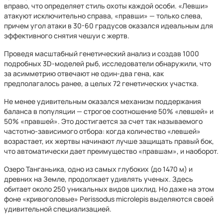
вправо, что определяет стиль охоты каждой особи. «Левши»
атакуют исключительно справа, «правши» — только слева,
причем угол атаки в 30-60 градусов оказался идеальным для
эффективного снятия чешуи с жертв.
Проведя масштабный генетический анализ и создав 1000
подробных 3D-моделей рыб, исследователи обнаружили, что
за асимметрию отвечают не один-два гена, как
предполагалось ранее, а целых 72 генетических участка.
Не менее удивительным оказался механизм поддержания
баланса в популяции — строгое соотношение 50% «левшей» и
50% «правшей». Это достигается за счет так называемого
частотно-зависимого отбора: когда количество «левшей»
возрастает, их жертвы начинают лучше защищать правый бок,
что автоматически дает преимущество «правшам», и наоборот.
Озеро Танганьика, одно из самых глубоких (до 1470 м) и
древних на Земле, продолжает удивлять ученых. Здесь
обитает около 250 уникальных видов цихлид. Но даже на этом
фоне «кривоголовые» Perissodus microlepis выделяются своей
удивительной специализацией.