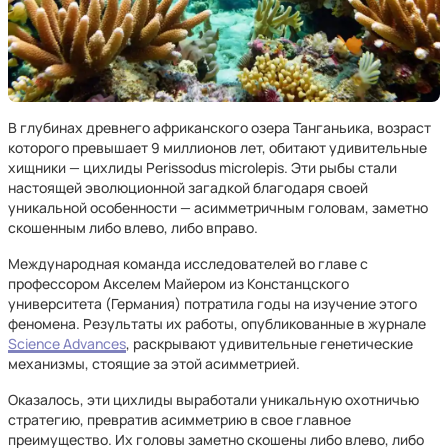
В глубинах древнего африканского озера Танганьика, возраст
которого превышает 9 миллионов лет, обитают удивительные
хищники — цихлиды Perissodus microlepis. Эти рыбы стали
настоящей эволюционной загадкой благодаря своей
уникальной особенности — асимметричным головам, заметно
скошенным либо влево, либо вправо.
Международная команда исследователей во главе с
профессором Акселем Майером из Констанцского
университета (Германия) потратила годы на изучение этого
феномена. Результаты их работы, опубликованные в журнале
Science Advances
, раскрывают удивительные генетические
механизмы, стоящие за этой асимметрией.
Оказалось, эти цихлиды выработали уникальную охотничью
стратегию, превратив асимметрию в свое главное
преимущество. Их головы заметно скошены либо влево, либо