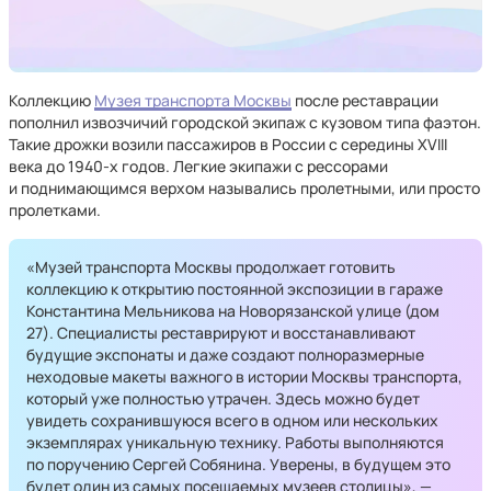
Коллекцию
Музея транспорта Москвы
после реставрации
пополнил извозчичий городской экипаж с кузовом типа фаэтон.
Такие дрожки возили пассажиров в России с середины XVIII
века до 1940-х годов. Легкие экипажи с рессорами
и поднимающимся верхом назывались пролетными, или просто
пролетками.
«Музей транспорта Москвы продолжает готовить
коллекцию к открытию постоянной экспозиции в гараже
Константина Мельникова на Новорязанской улице (дом
27). Специалисты реставрируют и восстанавливают
будущие экспонаты и даже создают полноразмерные
неходовые макеты важного в истории Москвы транспорта,
который уже полностью утрачен. Здесь можно будет
увидеть сохранившуюся всего в одном или нескольких
экземплярах уникальную технику. Работы выполняются
по поручению Сергей Собянина. Уверены, в будущем это
будет один из самых посещаемых музеев столицы», —