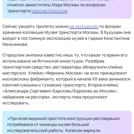
отметил заместитель Мэра Москвы по вопросам
транспорта
Максим Ликсутов
.
Сейчас увидеть пролетку можно
на экскурсиях
по фондам
хранения коллекции Музея транспорта Москвы. В будущем она
войдет в постоянную экспозицию музея в гараже Константина
Мельникова.
О прошлом экипажа известно лишь то, что какое-то время его
использовали на Ялтинской киностудии. Разобрав
транспортное средство, реставраторы обнаружили клейма
мастерских. Клеймо «Ферманъ Москва» на осях принадлежит
московскому фабриканту, который в начале XX века занимался
комплектующими к гужевому транспорту. Второе клеймо,
«Александръ Сергеевич Барсковъ/Бароковъ въ Москве»,
найденное на рессорах, эксперты пока продолжают
исследовать.
«При всей видимой простоте конструкции реставрация
потребовала от команды музея большой
исследовательской работы. Колесам вернули