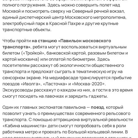
полного погружения. Здесь можно совершить полет над
Москвой и посмотреть сверху на Северный речной вокзал,
единый диспетчерский центр Московского метрополитена,
электробусный парк в Красной Пахре и другие крупные
транспортные объекты.
Чтобы пройти
на станцию «Павильон московского
транспорта»
, ребята могут воспользоваться виртуальным
билетом («Тройкой», банковской картой, разовым билетом и
картой москвича) или оплатой по биометрии. Здесь
посетителям расскажут об экологичности общественного
транспорта и предложат сыграть в тематическую игру на
сенсорном экране. На медиафасаде транслируется прибытие
поездов «Иволга», «Ласточка» и «Москва-2020».
Экскурсоводы расскажут о каждом из них, а гости в это время
смогут посидеть на лавочках и зарядить гаджеты.
Один их главных экспонатов павильона —
поезд
, который
позволит узнать о преимуществах современного рельсового
транспорта. С помощью аттракциона виртуальной реальности
«Кабина машиниста» дети смогут попробовать себя в роли
работника метро и проехать по Большой кольцевой линии. В
ходе поездки виртуальный помощник расскажет о станциях и