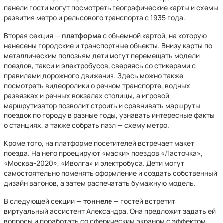
панели гости могут посмотреть географические карты и схемы
развития метро и рельсового транспорта с 1935 года.
Вторая секция —
платформа
с объемной картой, на которую
нанесены городские и транспортные объекты. Внизу карты по
металлическим полозьям дети могут перемещать модели
поездов, такси и электробусов, сверяясь со стикерами с
правилами дорожного движения. Здесь можно также
посмотреть видеоролики о речном транспорте, водных
развязках и речных вокзалах столицы, а игровой
маршрутизатор позволит строить и сравнивать маршруты
поездок по городу в разные годы, узнавать интересные факты
о станциях, а также собрать пазл — схему метро.
Кроме того, на платформе посетителей встречает макет
поезда. На него проецируют «маски» поездов «Ласточка»,
«Москва-2020», «Иволга» и электробуса. Дети могут
самостоятельно поменять оформление и создать собственный
дизайн вагонов, а затем распечатать бумажную модель.
В следующей секции —
тоннеле
— гостей встретит
виртуальный ассистент Александра. Она предложит задать ей
вопросы и поработать со сферическим экраном с эффектом