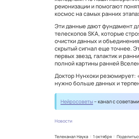
реионизации и помогают понят
космос на самых ранних этапа
Эти данные дают фундамент д
телескопов SKA, которые стро
очистки данных и объединени
скрытый сигнал еще точнее. 
первых звезд, галактик и ранн
полной картины ранней Вселе
Доктор Нунхоки резюмирует: «
нужно больше данных и терпени
Нейросоветы
– канал с советам
Новости
Телеканал Наука
1 октября
Поделитьс