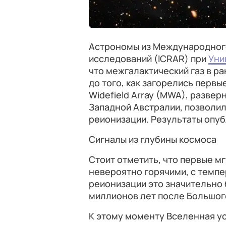
Астрономы из Международног
исследований (ICRAR) при
Уни
что межгалактический газ в р
до того, как загорелись первы
Widefield Array (MWA), разве
Западной Австралии, позволил
реионизации. Результаты опу
Сигналы из глубины космоса
Стоит отметить, что первые м
невероятно горячими, с темпе
реионизации это значительно 
миллионов лет после Большог
К этому моменту Вселенная ус