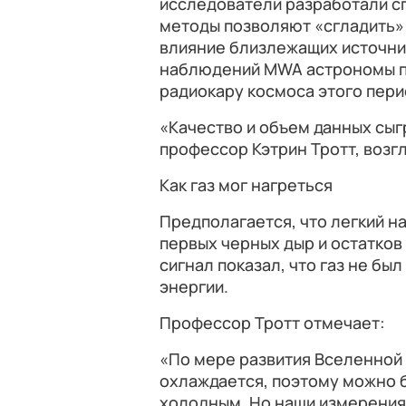
исследователи разработали с
методы позволяют «сгладить» 
влияние близлежащих источни
наблюдений MWA астрономы п
радиокару космоса этого пери
«Качество и объем данных сыг
профессор Кэтрин Тротт, возг
Как газ мог нагреться
Предполагается, что легкий н
первых черных дыр и остатков
сигнал показал, что газ не бы
энергии.
Профессор Тротт отмечает:
«По мере развития Вселенной 
охлаждается, поэтому можно б
холодным. Но наши измерения