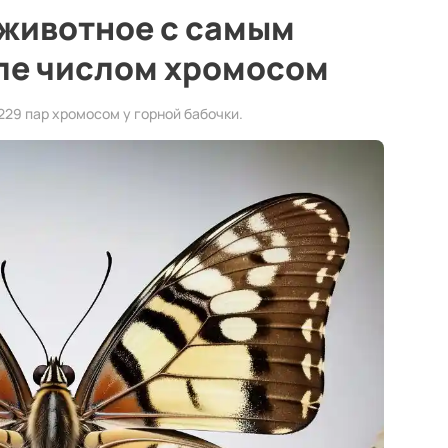
 животное с самым
ле числом хромосом
29 пар хромосом у горной бабочки.