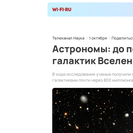
Телеканал Наука
1 октября
Поделитьс
Астрономы: до 
галактик Вселен
В ходе исследования ученые получили 
галактиками почти через 800 миллионо