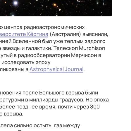
о центра радиоастрономических
верситете Кёртина
(Австралия) выяснили,
анней Вселенной был уже теплым задолго
е звезды и галактики. Телескоп Murchison
рнутый в радиообсерватории Мерчисон в
 исследовать эпоху
бликованы в
Astrophysical Journal
.
гновения после Большого взрыва были
ратурами в миллиарды градусов. Но эпоха
более позднее время, почти через 800
о взрыва.
пела сильно остыть, газ между