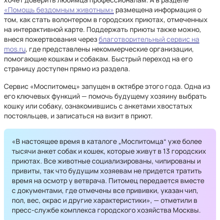
«Помощь бездомным животным»
размещена информация о
том, как стать волонтером в городских приютах, отмеченных
на интерактивной карте. Поддержать приюты также можно,
внеся пожертвования через
благотворительный сервис на
mos.ru
, где представлены некоммерческие организации,
помогающие кошкам и собакам. Быстрый переход на его
страницу доступен прямо из раздела.
Сервис «Моспитомец» запущен в октябре этого года. Одна из
его ключевых функций — помочь будущему хозяину выбрать
кошку или собаку, ознакомившись с анкетами хвостатых
постояльцев, и записаться на визит в приют.
«В настоящее время в каталоге „Моспитомца“ уже более
тысячи анкет собак и кошек, которые живут в 13 городских
приютах. Все животные социализированы, чипированы и
привиты, так что будущим хозяевам не придется тратить
время на осмотр у ветврача. Питомец передается вместе
с документами, где отмечены все прививки, указан чип,
пол, вес, окрас и другие характеристики», — отметили в
пресс-службе комплекса городского хозяйства Москвы.