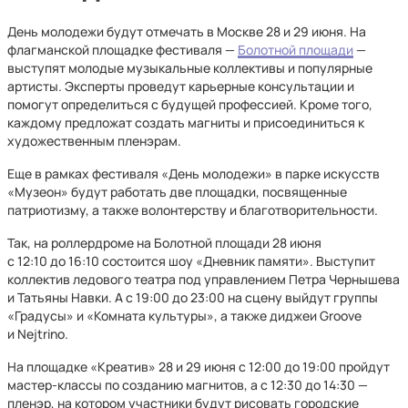
День молодежи будут отмечать в Москве 28 и 29 июня. На
флагманской площадке фестиваля —
Болотной площади
—
выступят молодые музыкальные коллективы и популярные
артисты. Эксперты проведут карьерные консультации и
помогут определиться с будущей профессией. Кроме того,
каждому предложат создать магниты и присоединиться к
художественным пленэрам.
Еще в рамках фестиваля «День молодежи» в парке искусств
«Музеон» будут работать две площадки, посвященные
патриотизму, а также волонтерству и благотворительности.
Так, на роллердроме на Болотной площади 28 июня
с 12:10 до 16:10 состоится шоу «Дневник памяти». Выступит
коллектив ледового театра под управлением Петра Чернышева
и Татьяны Навки. А с 19:00 до 23:00 на сцену выйдут группы
«Градусы» и «Комната культуры», а также диджеи Groove
и Nejtrino.
На площадке «Креатив» 28 и 29 июня с 12:00 до 19:00 пройдут
мастер-классы по созданию магнитов, а с 12:30 до 14:30 —
пленэр, на котором участники будут рисовать городские