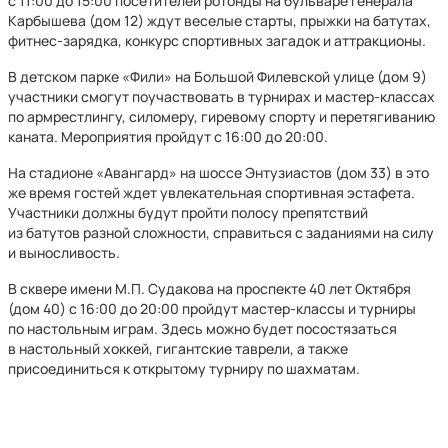
с 11:00 до 15:00 посетителей ротонды на бульваре Генерала
Карбышева (дом 12) ждут веселые старты, прыжки на батутах,
фитнес-зарядка, конкурс спортивных загадок и аттракционы.
В детском парке «Фили» на Большой Филевской улице (дом 9)
участники смогут поучаствовать в турнирах и мастер-классах
по армрестлингу, силомеру, гиревому спорту и перетягиванию
каната. Мероприятия пройдут с 16:00 до 20:00.
На стадионе «Авангард» на шоссе Энтузиастов (дом 33) в это
же время гостей ждет увлекательная спортивная эстафета.
Участники должны будут пройти полосу препятствий
из батутов разной сложности, справиться с заданиями на силу
и выносливость.
В сквере имени М.П. Судакова на проспекте 40 лет Октября
(дом 40) с 16:00 до 20:00 пройдут мастер-классы и турниры
по настольным играм. Здесь можно будет посостязаться
в настольный хоккей, гигантские таврели, а также
присоединиться к открытому турниру по шахматам.