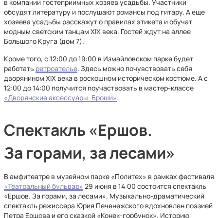
в компании гостеприимных хозяев усадьбы. Участники
обсудят литературу и послушают романсы под гитару. А еще
хозяева усадьбы расскажут о правилах этикета и обучат
модным светским танцам XIX века. Гостей ждут на аллее
Большого Круга (дом 7).
Кроме того, с 12:00 до 19:00 в Измайловском парке будет
работать
ретроателье
. Здесь можно почувствовать себя
дворянином XIX века в роскошном историческом костюме. А с
12:00 до 14:00 получится поучаствовать в мастер-классе
«Дворянские аксессуары. Броши»
.
Спектакль «Ершов.
За горами, за лесами»
В амфитеатре в музейном парке «Политех» в рамках фестиваля
«Театральный бульвар»
29 июня в 14:00 состоится спектакль
«Ершов. За горами, за лесами». Музыкально-драматический
спектакль режиссера Юрия Печенежского вдохновлен поэзией
Петра Ершова и его сказкой «Конек-горбунок». Историю