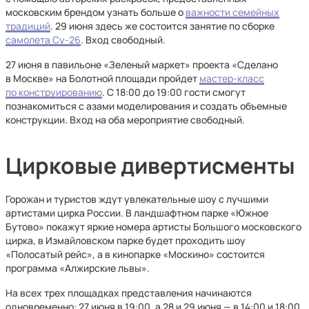
московским брендом узнать больше о
важности семейных
традиций
. 29 июня здесь же состоится занятие по сборке
самолета Су-26
. Вход свободный.
27 июня в павильоне «Зеленый маркет» проекта «Сделано
в Москве» на Болотной площади пройдет
мастер-класс
по конструированию
. С 18:00 до 19:00 гости смогут
познакомиться с азами моделирования и создать объемные
конструкции. Вход на оба мероприятие свободный.
Цирковые дивертисменты
Горожан и туристов ждут увлекательные шоу с лучшими
артистами цирка России. В ландшафтном парке «Южное
Бутово» покажут яркие номера артисты Большого московского
цирка, в Измайловском парке будет проходить шоу
«Полосатый рейс», а в кинопарке «Москино» состоится
программа «Алжирские львы».
На всех трех площадках представления начинаются
одновременно: 27 июня в 19:00, а 28 и 29 июня — в 14:00 и 18:00.