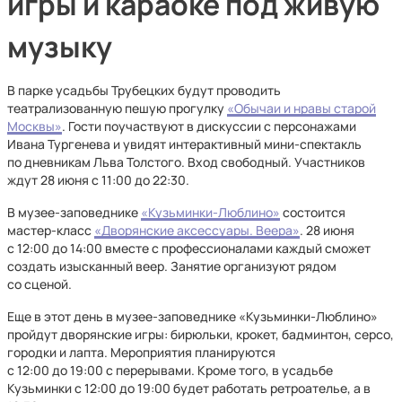
игры и караоке под живую
музыку
В парке усадьбы Трубецких будут проводить
театрализованную пешую прогулку
«Обычаи и нравы старой
Москвы»
. Гости поучаствуют в дискуссии с персонажами
Ивана Тургенева и увидят интерактивный мини-спектакль
по дневникам Льва Толстого. Вход свободный. Участников
ждут 28 июня с 11:00 до 22:30.
В музее-заповеднике
«Кузьминки-Люблино»
состоится
мастер-класс
«Дворянские аксессуары. Веера»
. 28 июня
с 12:00 до 14:00 вместе с профессионалами каждый сможет
создать изысканный веер. Занятие организуют рядом
со сценой.
Еще в этот день в музее-заповеднике «Кузьминки-Люблино»
пройдут дворянские игры: бирюльки, крокет, бадминтон, серсо,
городки и лапта. Мероприятия планируются
с 12:00 до 19:00 с перерывами. Кроме того, в усадьбе
Кузьминки с 12:00 до 19:00 будет работать ретроателье, а в