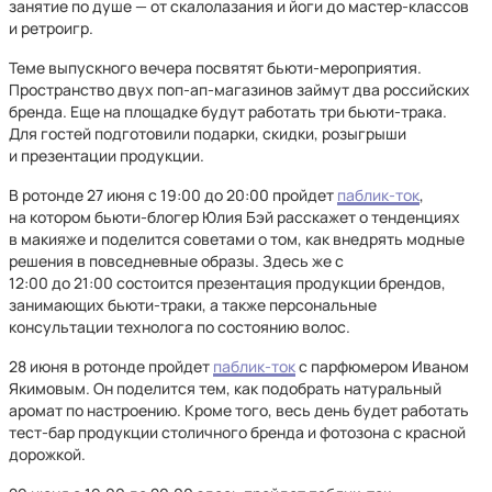
занятие по душе — от скалолазания и йоги до мастер-классов
и ретроигр.
Теме выпускного вечера посвятят бьюти-мероприятия.
Пространство двух поп-ап-магазинов займут два российских
бренда. Еще на площадке будут работать три бьюти-трака.
Для гостей подготовили подарки, скидки, розыгрыши
и презентации продукции.
В ротонде 27 июня с 19:00 до 20:00 пройдет
паблик-ток
,
на котором бьюти-блогер Юлия Бэй расскажет о тенденциях
в макияже и поделится советами о том, как внедрять модные
решения в повседневные образы. Здесь же с
12:00 до 21:00 состоится презентация продукции брендов,
занимающих бьюти-траки, а также персональные
консультации технолога по состоянию волос.
28 июня в ротонде пройдет
паблик-ток
с парфюмером Иваном
Якимовым. Он поделится тем, как подобрать натуральный
аромат по настроению. Кроме того, весь день будет работать
тест-бар продукции столичного бренда и фотозона с красной
дорожкой.