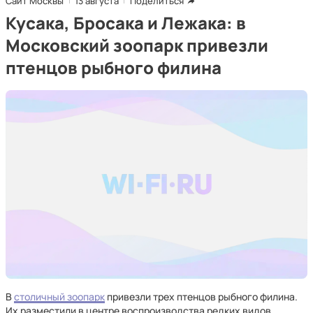
Сайт Москвы
13 августа
Поделиться
Кусака, Бросака и Лежака: в
Московский зоопарк привезли
птенцов рыбного филина
В
столичный зоопарк
привезли трех птенцов рыбного филина.
Их разместили в центре воспроизводства редких видов