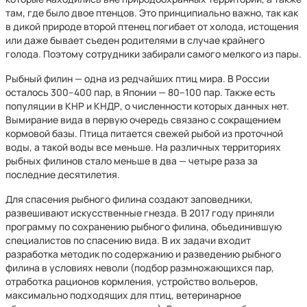
там, где было двое птенцов. Это принципиально важно, так как
в дикой природе второй птенец погибает от холода, истощения
или даже бывает съеден родителями в случае крайнего
голода. Поэтому сотрудники забирали самого мелкого из пары.
Рыбный филин — одна из редчайших птиц мира. В России
осталось 300–400 пар, в Японии — 80–100 пар. Также есть
популяции в КНР и КНДР, о численности которых данных нет.
Вымирание вида в первую очередь связано с сокращением
кормовой базы. Птица питается свежей рыбой из проточной
воды, а такой воды все меньше. На различных территориях
рыбных филинов стало меньше в два — четыре раза за
последние десятилетия.
Для спасения рыбного филина создают заповедники,
развешивают искусственные гнезда. В 2017 году приняли
программу по сохранению рыбного филина, объединившую
специалистов по спасению вида. В их задачи входит
разработка методик по содержанию и разведению рыбного
филина в условиях неволи (подбор размножающихся пар,
отработка рационов кормления, устройство вольеров,
максимально подходящих для птиц, ветеринарное