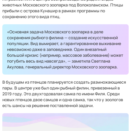
животных Московского зоопарка под Волоколамском. Птицы
прибыли с острова Кунашир в рамках программы по
сохранению этого вида птиц.
«Основная задача Московского зоопарка в деле
сохранения рыбного филина — создание искусственной
популяции. Вид вымирает, а гарантированное выживание
невозможно даже в заповеднике. Один внезапный
большой кризис (например, массовое заболевание) может
погубить весь вид навсегда», — заметила Светлана
Акулова, генеральный директор Московского зоопарка.
В будущем из птенцов планируется создать размножающиеся
пары. В центре уже был один рыбный филин, привезенный в
2019 году. Это двухгодовалая самка по имени Филя. Среди
новых птенцов двое самцов и одна самка, так что у зоологов
есть шансы на решение поставленной задачи.