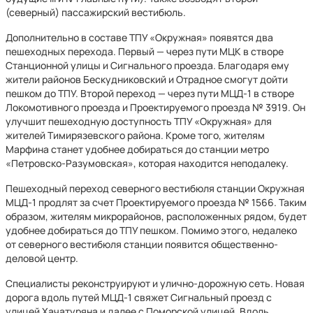
(северный) пассажирский вестибюль.
Дополнительно в составе ТПУ «Окружная» появятся два
пешеходных перехода. Первый — через пути МЦК в створе
Станционной улицы и Сигнального проезда. Благодаря ему
жители районов Бескудниковский и Отрадное смогут дойти
пешком до ТПУ. Второй переход — через пути МЦД-1 в створе
Локомотивного проезда и Проектируемого проезда № 3919. Он
улучшит пешеходную доступность ТПУ «Окружная» для
жителей Тимирязевского района. Кроме того, жителям
Марфина станет удобнее добираться до станции метро
«Петровско-Разумовская», которая находится неподалеку.
Пешеходный переход северного вестибюля станции Окружная
МЦД-1 продлят за счет Проектируемого проезда № 1566. Таким
образом, жителям микрорайонов, расположенных рядом, будет
удобнее добираться до ТПУ пешком. Помимо этого, недалеко
от северного вестибюля станции появится общественно-
деловой центр.
Специалисты реконструируют и улично-дорожную сеть. Новая
дорога вдоль путей МЦД-1 свяжет Сигнальный проезд с
улицей Хачатуряна и далее с Поморской улицей. Вдоль