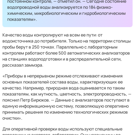
постоянном контроле, — отметил он. — Сегодня состояние
водопроводной воды анализируется по 184 физико-
химическим, микробиологическим и гидробиологическим
показателям».
Качество воды контролируют на всем ее пути: от
водоисточника до потребителя. Только на территории столицы
пробы берут в 250 точках. Параллельно с лабораторным
контролем работают более 500 автоматических анализаторов
на станциях водоподготовки и в распределительной сети,
рассказал заммэра.
«Приборы в непрерывном режиме отслеживают изменения
основных показателей состава воды, характеризующих ее
качество. Например, природная вода оценивается по таким
показателям, как мутность, цветность, электропроводность, —
пояснил Петр Бирюков. — Данные с анализаторов поступают в
единую информационную систему, позволяющую оперативно
принимать решения по изменению технологических режимов
очистки».
Для оперативной проверки воды используют специальные
передвижные экспресс-лаборатории. Они незаменимы во