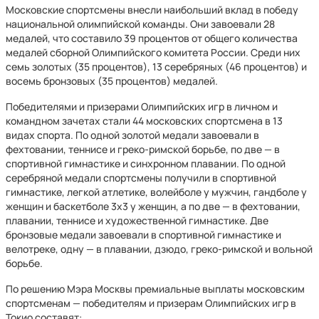
Московские спортсмены внесли наибольший вклад в победу
национальной олимпийской команды. Они завоевали 28
медалей, что составило 39 процентов от общего количества
медалей сборной Олимпийского комитета России. Среди них
семь золотых (35 процентов), 13 серебряных (46 процентов) и
восемь бронзовых (35 процентов) медалей.
Победителями и призерами Олимпийских игр в личном и
командном зачетах стали 44 московских спортсмена в 13
видах спорта. По одной золотой медали завоевали в
фехтовании, теннисе и греко-римской борьбе, по две — в
спортивной гимнастике и синхронном плавании. По одной
серебряной медали спортсмены получили в спортивной
гимнастике, легкой атлетике, волейболе у мужчин, гандболе у
женщин и баскетболе 3х3 у женщин, а по две — в фехтовании,
плавании, теннисе и художественной гимнастике. Две
бронзовые медали завоевали в спортивной гимнастике и
велотреке, одну — в плавании, дзюдо, греко-римской и вольной
борьбе.
По решению Мэра Москвы премиальные выплаты московским
спортсменам — победителям и призерам Олимпийских игр в
Токио составят: