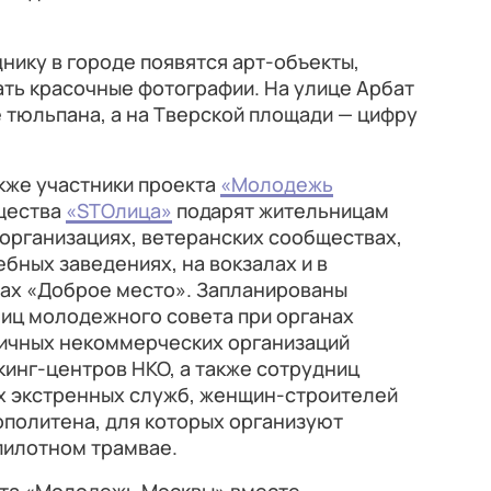
нику в городе появятся арт-объекты,
ть красочные фотографии. На улице Арбат
 тюльпана, а на Тверской площади — цифру
акже участники проекта
«Молодежь
щества
«STOлица»
подарят жительницам
организациях, ветеранских сообществах,
бных заведениях, на вокзалах и в
ах «Доброе место». Запланированы
иц молодежного совета при органах
личных некоммерческих организаций
инг-центров НКО, а также сотрудниц
их экстренных служб, женщин-строителей
ополитена, для которых организуют
пилотном трамвае.