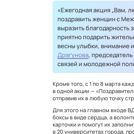
«Ежегодная акция „Вам, л
поздравить женщин с Меж
выразить благодарность за
приятно подарить житель
весны улыбки, внимание и
Драгунова
, председатель
связей и молодежной пол
Кроме того, с 1 по 8 марта к
в одной акции — «Поздравите
отправив их в любую точку ст
Для этого на главном входе В
боксы в виде сердца, а волон
карточки и помогут их заполнит
в 20 университетах города, п