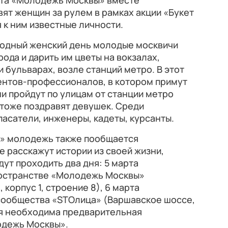
екта «Молодежь Москвы» вместе
ят женщин за рулем в рамках акции «Букет
 к ним известные личности.
одный женский день молодые москвичи
ода и дарить им цветы на вокзалах,
и бульварах, возле станций метро. В этот
ентов-профессионалов, в котором примут
ни пройдут по улицам от станции метро
 тоже поздравят девушек. Среди
пасатели, инженеры, кадеты, курсанты.
е» молодежь также пообщается
 расскажут истории из своей жизни,
ут проходить два дня: 5 марта
ространстве «Молодежь Москвы»
 корпус 1, строение 8), 6 марта
 сообщества «STOлица» (Варшавское шоссе,
тия необходима предварительная
одежь Москвы».