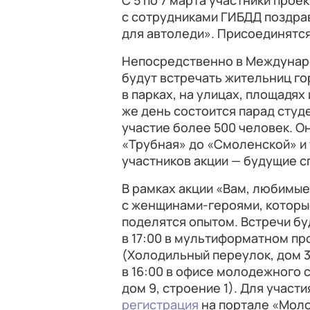
С 5 по 7 марта участники про
с сотрудниками ГИБДД поздрав
для автоледи». Присоединятся
Непосредственно в Междунар
будут встречать жительниц гор
в парках, на улицах, площадях 
же день состоится парад студ
участие более 500 человек. О
«Трубная» до «Смоленской» и
участников акции — будущие с
В рамках акции «Вам, любимы
с женщинами-героями, которые
поделятся опытом. Встречи буд
в 17:00 в мультиформатном п
(Холодильный переулок, дом 3,
в 16:00 в офисе молодежного
дом 9, строение 1). Для учас
регистрация
на портале «Мол