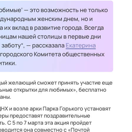
юбимые‘ — это возможность не только
дународным женским днем, но и
 их вклад в развитие города. Всегда
ницам нашей столицы в первые дни
 заботу“, — рассказала
Екатерина
 городского Комитета общественных
итики.
аждый желающий сможет принять участие еще
льные открытки для любимых», бесплатно
раны.
ДНХ и возле арки Парка Горького установят
теры предоставят поздравительные
ь. С 5 по 7 марта эта акция пройдет
роводится она совместно с «Почтой