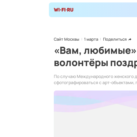
Сайт Москвы
1 марта
Поделиться
«Вам, любимые»
волонтёры поздр
По случаю Международного женского дн
сфотографироваться с арт-объектами, п