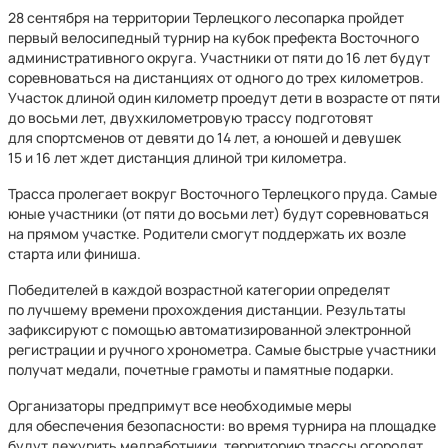
28 сентября на территории Терлецкого лесопарка пройдет
первый велосипедный турнир на кубок префекта Восточного
административного округа. Участники от пяти до 16 лет будут
соревноваться на дистанциях от одного до трех километров.
Участок длиной один километр проедут дети в возрасте от пяти
до восьми лет, двухкилометровую трассу подготовят
для спортсменов от девяти до 14 лет, а юношей и девушек
15 и 16 лет ждет дистанция длиной три километра.
Трасса пролегает вокруг Восточного Терлецкого пруда. Самые
юные участники (от пяти до восьми лет) будут соревноваться
на прямом участке. Родители смогут поддержать их возле
старта или финиша.
Победителей в каждой возрастной категории определят
по лучшему времени прохождения дистанции. Результаты
зафиксируют с помощью автоматизированной электронной
регистрации и ручного хронометра. Самые быстрые участники
получат медали, почетные грамоты и памятные подарки.
Организаторы предпримут все необходимые меры
для обеспечения безопасности: во время турнира на площадке
будут дежурить медработники, территорию трассы огородят