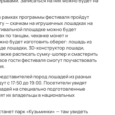
рывами. Записаться на них можно будет на
 в рамках программы фестиваля пройдут
гу — скачкам на игрушечных лошадках на
естивальной площадке можно будет
ах по танцам, чеканке монет и
но будет изготовить оберег: лошадь из
иде лошадки, 3D-конструктор лошади,
также расписать сумку-шопер и смастерить
 все гости фестиваля смогут поучаствовать
я.
редставителей пород лошадей из разных
ут с 17:50 до 19:00. Посетители увидят
адей на специально подготовленные
ят их владельцы в национальных
танет парк «Кузьминки» — там увидеть