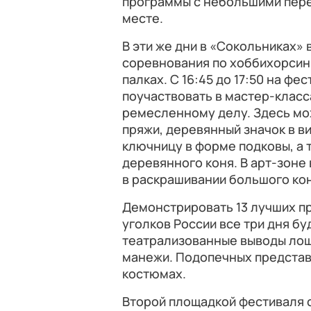
программы с небольшими пере
месте.
В эти же дни в «Сокольниках»
соревнования по хоббихорсин
палках. С 16:45 до 17:50 на ф
поучаствовать в мастер-класс
ремесленному делу. Здесь мож
пряжи, деревянный значок в в
ключницу в форме подковы, а 
деревянного коня. В арт-зоне
в раскрашивании большого кон
Демонстрировать 13 лучших п
уголков России все три дня буд
театрализованные выводы лош
манежи. Подопечных представ
костюмах.
Второй площадкой фестиваля с