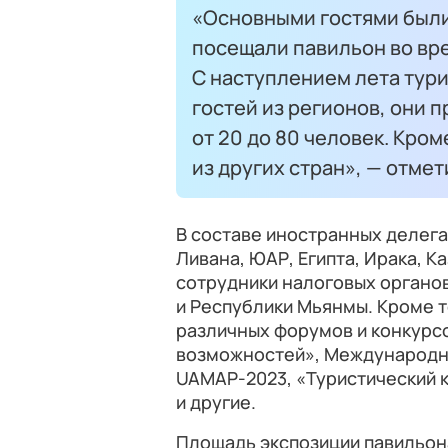
«Основными гостями были
посещали павильон во вре
С наступлением лета тури
гостей из регионов, они 
от 20 до 80 человек. Кром
из других стран», — отме
В составе иностранных делега
Ливана, ЮАР, Египта, Ирака, К
сотрудники налоговых органов
и Республики Мьянмы. Кроме т
различных форумов и конкурсо
возможностей», Международн
UAMAP-2023, «Туристический к
и другие.
Площадь экспозиции павильон