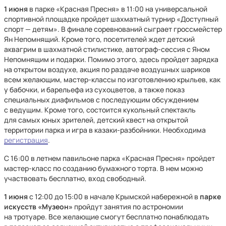
1 июня
в парке «Красная Пресня» в 11:00 на универсальной
спортивной площадке пройдет шахматный турнир «Доступный
спорт — детям». В финале соревнований сыграет гроссмейстер
Ян Непомнящий. Кроме того, посетителей ждет детский
аквагрим в шахматной стилистике, автограф-сессия с Яном
Непомнящим и подарки. Помимо этого, здесь пройдет зарядка
на открытом воздухе, акция по раздаче воздушных шариков
всем желающим, мастер-классы по изготовлению крыльев, как
у бабочки, и барельефа из сухоцветов, а также показ
специальных диафильмов с последующим обсуждением
с ведущим. Кроме того, состоится кукольный спектакль
для самых юных зрителей, детский квест на открытой
территории парка и игра в казаки-разбойники. Необходима
регистрация
.
С 16:00 в летнем павильоне парка «Красная Пресня» пройдет
мастер-класс по созданию бумажного торта. В нем можно
участвовать бесплатно, вход свободный.
1 июня
с 12:00 до 15:00 в начале Крымской набережной в
парке
искусств «Музеон»
пройдут занятия по астрономии
на тротуаре. Все желающие смогут бесплатно понаблюдать