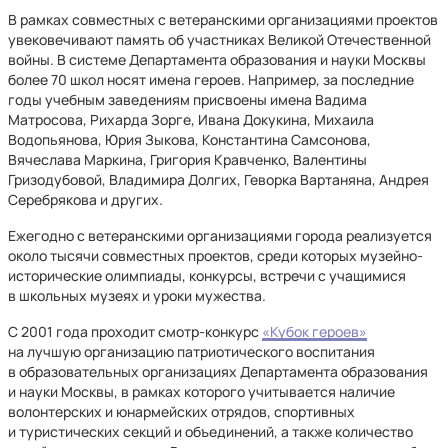
В рамках совместных с ветеранскими организациями проектов
увековечивают память об участниках Великой Отечественной
войны. В системе Департамента образования и науки Москвы
более 70 школ носят имена героев. Например, за последние
годы учебным заведениям присвоены имена Вадима
Матросова, Рихарда Зорге, Ивана Докукина, Михаила
Водопьянова, Юрия Зыкова, Константина Самсонова,
Вячеслава Маркина, Григория Кравченко, Валентины
Гризодубовой, Владимира Долгих, Геворка Вартаняна, Андрея
Серебрякова и других.
Ежегодно с ветеранскими организациями города реализуется
около тысячи совместных проектов, среди которых музейно-
исторические олимпиады, конкурсы, встречи с учащимися
в школьных музеях и уроки мужества.
С 2001 года проходит смотр-конкурс
«Кубок героев»
на лучшую организацию патриотического воспитания
в образовательных организациях Департамента образования
и науки Москвы, в рамках которого учитывается наличие
волонтерских и юнармейских отрядов, спортивных
и туристических секций и объединений, а также количество