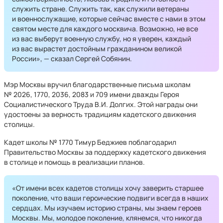
служить стране. Служить так, как служили ветераны
и военнослужащие, которые сейчас вместе с нами в этом
святом месте для каждого москвича. Возможно, не все
из вас выберут военную службу, но я уверен, каждый
из вас вырастет достойным гражданином великой
России», — сказал Сергей Собянин.
Мэр Москвы вручил благодарственные письма школам
№ 2026, 1770, 2036, 2083 и 709 имени дважды Героя
Социалистического Труда В.И. Долгих. Этой награды они
удостоены за верность традициям кадетского движения
столицы.
Кадет школы № 1770 Тимур Беджиев поблагодарил
Правительство Москвы за поддержку кадетского движения
в столице и помощь в реализации планов.
«От имени всех кадетов столицы хочу заверить старшее
поколение, что ваши героические подвиги всегда в наших
сердцах. Мы изучаем историю страны, мы знаем героев
Москвы. Мы, молодое поколение, клянемся, что никогда