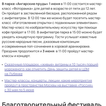
В парке «Ангарские пруды»
1 июня
в 11:00 состоится мастер-
класс «Фоторамка» для детей в возрасте от пяти до 12 лет.
Он пройдет в застекленной беседке, расположенной рядом
с амфитеатром. В 12:00 там же можно будет посетить мастер-
класс «Изготовление открытки с подвижными элементами».
Мастер-класс по изобразительному искусству при помощи
кофе пройдет в 17:00. В амфитеатре парка в 15:00 можно будет
увидеть концертную программу. Гости услышат известные
русские народные песни, джазовые композиции
и современные поп-сочинения в хоровой аранжировке.
Праздник продолжится и
3 июня
: в 11:00 пройдут мастер-
классы и концерт.
Сказочные площадки, «живые» витрины и 10 тысяч порций
мороженого: как отметить День защиты детей в ЦДМ
на Лубянке
Мастер-классы, концерты, лекции: какие мероприятия
пройдут в пространстве Москвы на выставке «Россия»
с 30 мая по 5 июня
Благотворительный фестиваль,