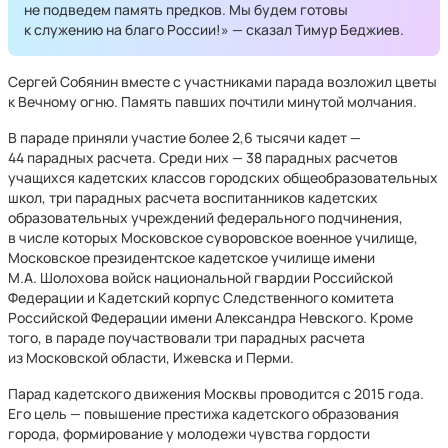
не подведем память предков. Мы будем готовы
к служению на благо России!» — сказал Тимур Беджиев.
Сергей Собянин вместе с участниками парада возложил цветы
к Вечному огню. Память павших почтили минутой молчания.
В параде приняли участие более 2,6 тысячи кадет —
44 парадных расчета. Среди них — 38 парадных расчетов
учащихся кадетских классов городских общеобразовательных
школ, три парадных расчета воспитанников кадетских
образовательных учреждений федерального подчинения,
в числе которых Московское суворовское военное училище,
Московское президентское кадетское училище имени
М.А. Шолохова войск национальной гвардии Российской
Федерации и Кадетский корпус Следственного комитета
Российской Федерации имени Александра Невского. Кроме
того, в параде поучаствовали три парадных расчета
из Московской области, Ижевска и Перми.
Парад кадетского движения Москвы проводится с 2015 года.
Его цель — повышение престижа кадетского образования
города, формирование у молодежи чувства гордости