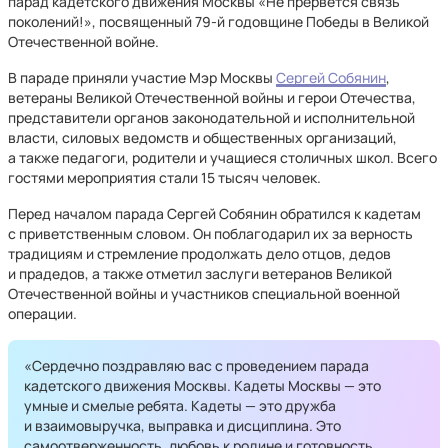
парад кадетского движения Москвы «Не прервется связь
поколений!», посвященный 79-й годовщине Победы в Великой
Отечественной войне.
В параде приняли участие Мэр Москвы
Сергей Собянин
,
ветераны Великой Отечественной войны и герои Отечества,
представители органов законодательной и исполнительной
власти, силовых ведомств и общественных организаций,
а также педагоги, родители и учащиеся столичных школ. Всего
гостями мероприятия стали 15 тысяч человек.
Перед началом парада Сергей Собянин обратился к кадетам
с приветственным словом. Он поблагодарил их за верность
традициям и стремление продолжать дело отцов, дедов
и прадедов, а также отметил заслуги ветеранов Великой
Отечественной войны и участников специальной военной
операции.
«Сердечно поздравляю вас с проведением парада
кадетского движения Москвы. Кадеты Москвы — это
умные и смелые ребята. Кадеты — это дружба
и взаимовыручка, выправка и дисциплина. Это
самоотверженность, любовь к родине и готовность