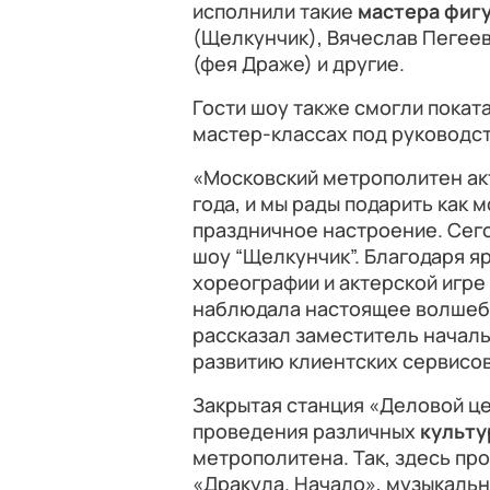
исполнили такие
мастера фиг
(Щелкунчик), Вячеслав Пегее
(фея Драже) и другие.
Гости шоу также смогли поката
мастер-классах под руководс
«Московский метрополитен ак
года, и мы рады подарить как
праздничное настроение. Сег
шоу “Щелкунчик”. Благодаря 
хореографии и актерской игре
наблюдала настоящее волшебс
рассказал заместитель начал
развитию клиентских сервисов
Закрытая станция «Деловой це
проведения различных
культу
метрополитена. Так, здесь пр
«Дракула. Начало», музыкальн