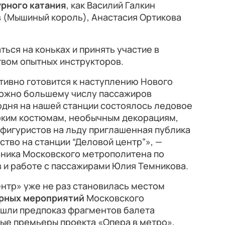
урного катания
, как Василий Галкин
в (Мышиный король), Анастасия Ортикова
ться на коньках и принять участие в
твом опытных инструкторов.
тивно готовится к наступлению Нового
 можно большему числу пассажиров
одня на нашей станции состоялось ледовое
ярким костюмам, необычным декорациям,
 фигуристов на льду приглашенная публика
тво на станции “Деловой центр”», —
ьника Московского метрополитена по
 и работе с пассажирами Юлия Темникова.
нтр» уже не раз становилась местом
рных мероприятий
Московского
ошли предпоказ фрагментов балета
ые премьеры проекта «Опера в метро»,