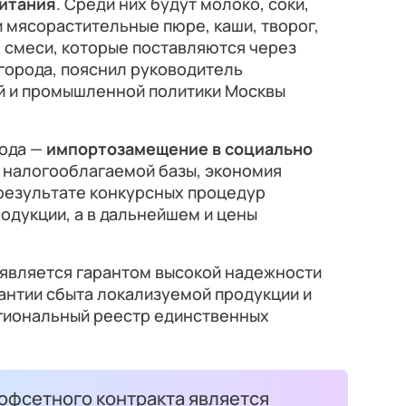
питания
. Среди них будут молоко, соки,
 мясорастительные пюре, каши, творог,
 смеси, которые поставляются через
города, пояснил руководитель
й и промышленной политики Москвы
рода —
импортозамещение в социально
е налогооблагаемой базы, экономия
 результате конкурсных процедур
одукции, а в дальнейшем и цены
 является гарантом высокой надежности
антии сбыта локализуемой продукции и
гиональный реестр единственных
офсетного контракта является