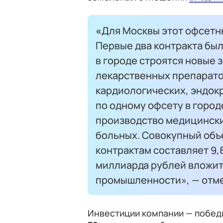
«
Для Москвы этот офсетны
Первые два контракта бы
в городе строятся новые 
лекарственных препарато
кардиологических, эндок
по одному офсету в горо
производство медицински
больных. Совокупный объ
контрактам составляет 9,
миллиарда рублей вложит
промышленности», — отме
Инвестиции компании — побед