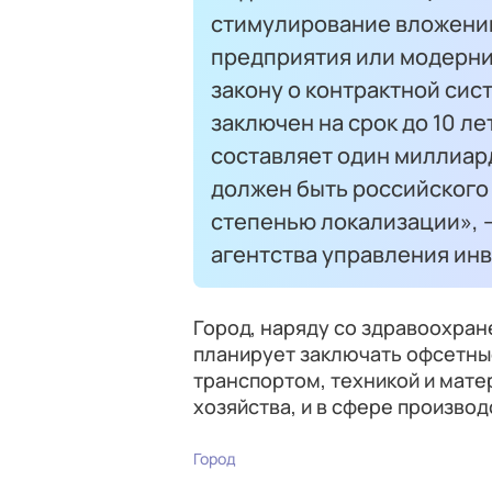
стимулирование вложений
предприятия или модерн
закону о контрактной сис
заключен на срок до 10 л
составляет один миллиар
должен быть российского 
степенью локализации», 
агентства управления ин
Город, наряду со здравоохра
планирует заключать офсетные
транспортом, техникой и мат
хозяйства, и в сфере произво
Город