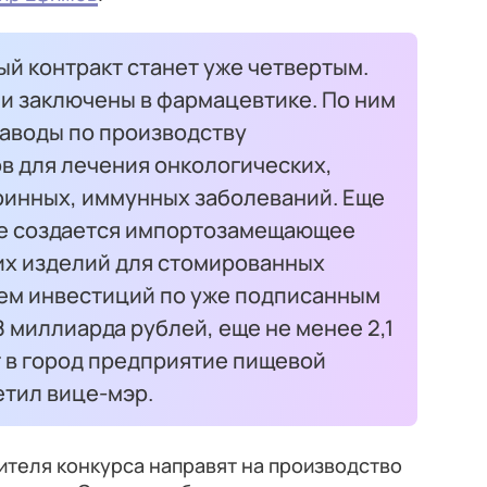
й контракт станет уже четвертым.
ли заключены в фармацевтике. По ним
заводы по производству
в для лечения онкологических,
ринных, иммунных заболеваний. Еще
де создается импортозамещающее
х изделий для стомированных
ем инвестиций по уже подписанным
8 миллиарда рублей, еще не менее 2,1
 в город предприятие пищевой
тил вице-мэр.
ителя конкурса направят на производство