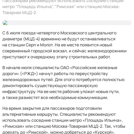
Пассажирам рекомендуют использовать соседние станции
метро "Площадь Ильича", "Римская" или станцию Москва-
Товарная МЦД-2.
С 6 июля поезда четвертого Московского центрального
диаметра (МЦД-4) временно не будут останавливаться
на станции Серп и Молот. На ее месте появится новый
современный городской вокзал, и сейчас железнодорожники
приступают к очередному этапу строительных работ.
В начале июля специалисты ОАО «Российские железные
дороги» («РЖД») начнут работы по переустройству
железнодорожных путей. Для этого потребуется полностью
демонтировать существующую пассажирскую
инфраструктуру. На ее месте рабочие уложат новые пути,
а также разместят все необходимые коммуникации.
На время закрытия для пассажиров подготовили
альтернативные маршруты. Специалисты рекомендуют
использовать соседние станции метро «Площадь Ильича»,
«Римская» или станцию Москва-Товарная МЦД-2. Так, чтобы
доехать до «Римской», можно добраться до «Курской»,